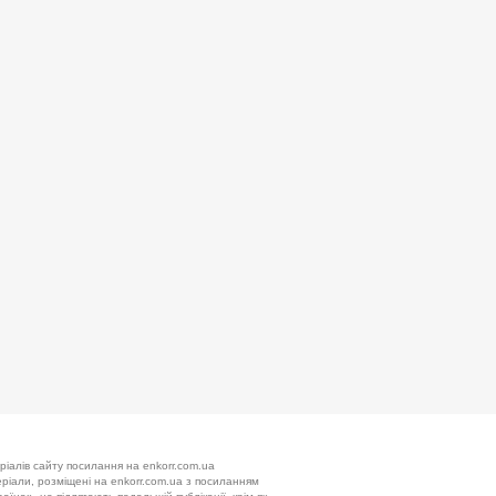
ріалів сайту посилання на enkorr.com.ua
теріали, розміщені на enkorr.com.ua з посиланням