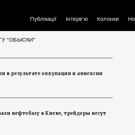
Публікації
Інтерв’ю
Колонки
Но
ГУ “ОБЫСКИ”
лн в результате оккупации и аннексии
али нефтебазу в Киеве, трейдеры несут