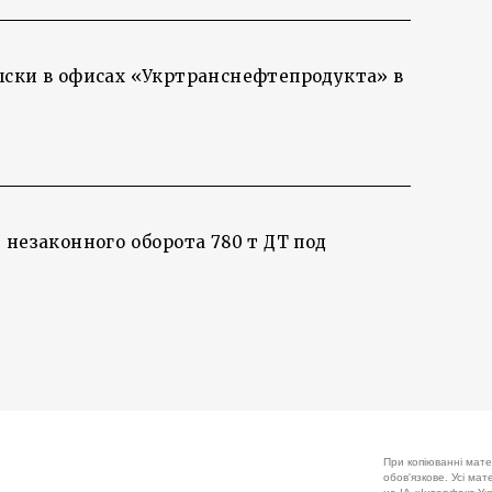
ыски в офисах «Укртранснефтепродукта» в
 незаконного оборота 780 т ДТ под
При копіюванні мате
обов'язкове. Усі ма