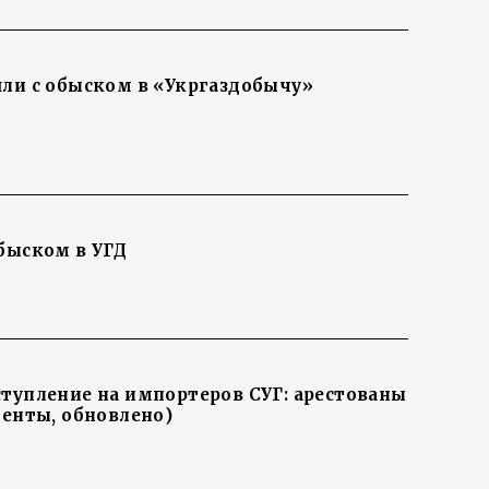
шли с обыском в «Укргаздобычу»
обыском в УГД
ступление на импортеров СУГ: арестованы
менты, обновлено)