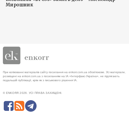
Мирошник
При копіюванні матеріалів сайту посилання на enkorr.com.ua обов'язкове. Усі матеріали,
розміщені на enkorr.com.ua з посиланням на ІА «Інтерфакс-Україна», не підлягають
подальшій публікації, крім як з письмового рішення ІА.
© ENKORR 2026. УСІ ПРАВА ЗАХИЩЕНІ.