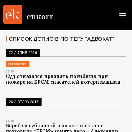
Togg
navi
СПИСОК ДОПИСІВ ПО ТЕГУ “АДВОКАТ”
22 ЛИПНЯ 2016
ЕКСКЛЮЗИВ
12:30
Суд отказался признать погибших при
пожаре на БРСМ спасателей потерпевшими
26 ЛЮТОГО 2016
15:45
Борьба в публичной плоскости пока не
позволила «БРСМ» замять дело – Александр