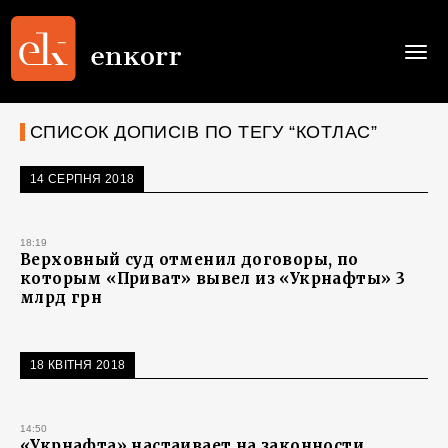
Togg
navi
СПИСОК ДОПИСІВ ПО ТЕГУ “КОТЛАС”
14 СЕРПНЯ 2018
18:19
Верховный суд отменил договоры, по
которым «Приват» вывел из «Укрнафты» 3
млрд грн
18 КВІТНЯ 2018
14:50
«Укрнафта» настаивает на законности