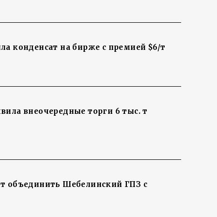
ла конденсат на бирже с премией $6/т
вила внеочередные торги 6 тыс. т
т объединить Шебелинский ГПЗ с