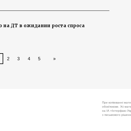
 на ДТ в ожидании роста спроса
2
3
4
5
»
При копіюванні мате
обов'язкове. Усі ма
на ІА «Інтерфакс-Укр
з письмового рішенн