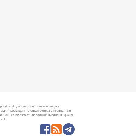
ріалів сайту посилання на enkorr.com.ua
теріали, розміщені на enkorr.com.ua з посиланням
аїна», не підлягають подальшій публікації, крім як
я ІА.