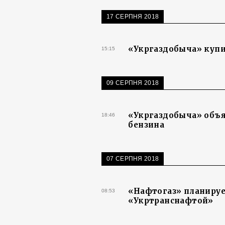
17 СЕРПНЯ 2018
«Укргаздобыча» купи
15:15
09 СЕРПНЯ 2018
«Укргаздобыча» объя
18:46
бензина
07 СЕРПНЯ 2018
«Нафтогаз» планируе
08:53
«Укртранснафтой»