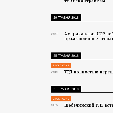
терм-контрактам
29 ТРАВНЯ 2018
Американская UOP поб
15:47
промышленное исполь
25 ТРАВНЯ 2018
ЕКСКЛЮЗИВ
УГД полностью переш
09:56
21 ТРАВНЯ 2018
ЕКСКЛЮЗИВ
Шебелинский ГПЗ вст
10:05