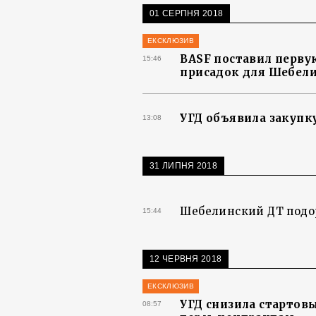
01 СЕРПНЯ 2018
ЕКСКЛЮЗИВ
BASF поставил перв
15:46
присадок для Шебел
УГД объявила закупку
13:08
31 ЛИПНЯ 2018
Шебелинский ДТ подор
15:44
12 ЧЕРВНЯ 2018
ЕКСКЛЮЗИВ
УГД снизила стартов
08:57