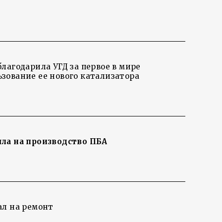
лагодарила УГД за первое в мире
зование ее нового катализатора
ла на производство ПБА
ал на ремонт