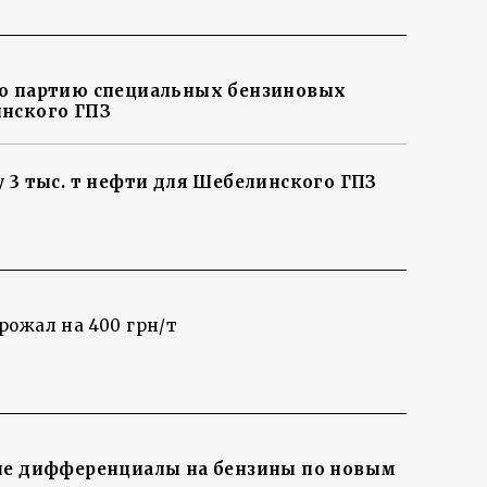
ую партию специальных бензиновых
инского ГПЗ
 3 тыс. т нефти для Шебелинского ГПЗ
ожал на 400 грн/т
ые дифференциалы на бензины по новым