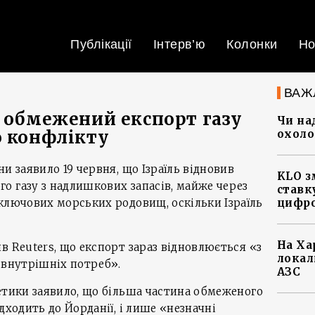
Публікації
Інтерв’ю
Колонки
Но
ВАЖ
є обмежений експорт газу
Чи на
о конфлікту
охоло
и заявило 19 червня, що Ізраїль відновив
KLO з
о газу з надлишкових запасів, майже через
ставку
ключових морських родовищ, оскільки Ізраїль
цифро
На Ха
в Reuters, що експорт зараз відновлюється «з
локал
 внутрішніх потреб».
АЗС
етики заявило, що більша частина обмеженого
дходить до Йорданії, і лише «незначні