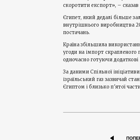
скоротити експорт», – сказав 
Єгипет, який дедалі більше за
внутрішнього виробництва 20
постачань.
Країна збільшила використанн
угоди на імпорт скрапленого 
одночасно готуючи додаткові 
За даними Спільної ініціативи 
ізраїльський газ зазвичай ста
Єгиптом і близько п'ятої час
ПОПЕ