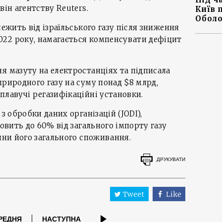
він агентству Reuters.
Київ 
Оболо
лежить від ізраїльського газу після зниження
22 року, намагається компенсувати дефіцит
я мазуту на електростанціях та підписала
природного газу на суму понад $8 млрд,
плавучі регазифікаційні установки.
з обробки даних організацій (JODI),
новить до 60% від загального імпорту газу
тини його загального споживання.
ДРУКУВАТИ
Tweet
Like
РЕДНЯ
НАСТУПНА