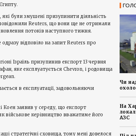
Єгипту.
ГОЛ
 які були змушені призупинити діяльність
 повідомили Reuters, що вони ще не отримали
ідновлення потоків наступного тижня.
 одразу відповіло на запит Reuters про
егіоні Ізраїль призупинив експорт 13 червня
фан, яке експлуатується Chevron, і родовища
rgean.
Чи на
охоло
ається в експлуатації, задовольняючи
.
На Ха
і Коен заявив у середу, що експорт
локал
 як військове керівництво вважатиме його
АЗС
аші стратегічні сховища, тому мені довелося
Під ч