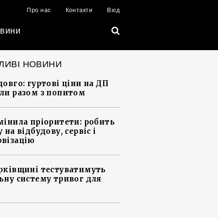
Про нас
Контакти
Вхід
вини
ЛИВІ НОВИНИ
довго: гуртові ціни на ДП
ли разом з попитом
мінила пріоритети: робить
 на відбудову, сервіс і
візацію
рківщині тестуватимуть
ьну систему тривог для