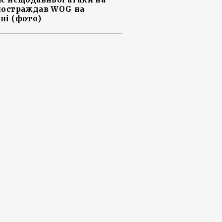
постраждав WOG на
ні (фото)