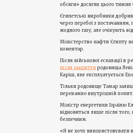
обсяги» досягли цього тижня 
Єгипетські виробники добрив,
через перебої з постачанням,
жодного газу, але очікують в
Міністерство нафти Єгипту не
коментар.
Після військової ескалації в р
після закриття
родовища Левіа
Каріш, яке експлуатується Ene
Тільки родовище Тамар залиш
переважно внутрішній попит
Міністр енергетики Ізраїлю Ел
відновиться лише після того,
безпечним.
«Я не хочу використовувати н