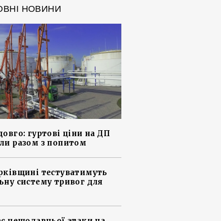
ОВНІ НОВИНИ
довго: гуртові ціни на ДП
ли разом з попитом
рківщині тестуватимуть
ьну систему тривог для
ас нещодавньої атаки на