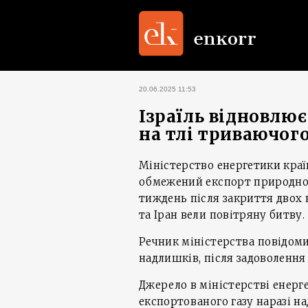
20.06.2025 11:53
Ізраїль відновлю
на тлі триваючог
Міністерство енергетики країн
обмежений експорт природног
тиждень після закриття двох 
та Іран вели повітряну битву.
Речник міністерства повідоми
надлишків, після задоволення
Джерело в міністерстві енерг
експортованого газу наразі на