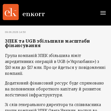
Togg
navi
09.06.2026 14:50
ЗПЕК та UGB збільшили масштаби
фінансування
Група компаній ЗПЕК збільшила ліміт
акредитивних операцій в UGB («Укргазбанк») з
$10 млн до $17 млн. Про це йдеться у повідомленні
компанії.
Додатковий фінансовий ресурс буде спрямовано
на поповнення оборотного капіталу й розвиток
логістичної інфраструктури.
Зі слів генерального директора та співвласника
групи компаній ЗПЕК Олега Чикиди, доступ до