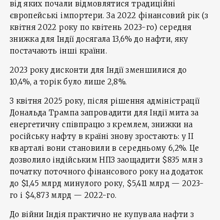
від яких почали відмовлятися традиційні
європейські імпортери. За 2022 фінансовий рік (з
квітня 2022 року по квітень 2023-го) середня
знижка для Індії досягала 13,6% до нафти, яку
постачають інші країни.
2023 року дисконти для Індії зменшилися до
10,4%, а торік було лише 2,8%.
З квітня 2025 року, після рішення адміністрації
Дональда Трампа запровадити для Індії мита за
енергетичну співпрацю з кремлем, знижки на
російську нафту в країні знову зростають: у ІІ
кварталі вони становили в середньому 6,2%. Це
дозволило індійським НПЗ заощадити $835 млн з
початку поточного фінансового року на додаток
до $1,45 млрд минулого року, $5,411 млрд — 2023-
го і $4,873 млрд — 2022-го.
До війни Індія практично не купувала нафти з