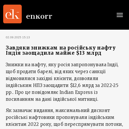
Togg
navi
02.09.2025 15:13
Завдяки знижкам на російську нафту
Індія заощадила майже $13 млрд
Знижки на нафту, яку росія запропонувала Індії,
щоб продати барелі, від яких через санкції
відмовилися західні клієнти, дозволили
індійським НПЗ заощадити $12,6 млрд за 2022-25
рр.. Про це повідомляє Indian Express із
посиланням на дані індійської митниці.
Як зазначає видання, максимальний дисконт
російські нафтовики пропонували індійським
клієнтам 2022 року, щоб переспрямувати потоки,