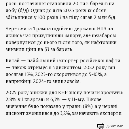
росії: постачання становили 20 тис. барелів на
добу (б/д). Однак до літа 2025 року їх обсяг
збільшився у 100 разів і на піку сягав 2 млн б/д.
Через мита Трампа індійські державні НПЗ на
якийсь час призупиняли імпорт, але незабаром
повернулися до нього після того, як нафтовики
знизили ціни на $3 за барель.
Китай — найбільший імпортер російської нафти
— також отримує її з дисконтом. 2022 року він
досягав 15%, 2023-го скоротився до 5-10%, а
наприкінці 2024-го зник зовсім.
2025 року знижки для КНР знову почали зростати:
2,8% у І кварталі й 6,3% — у ІІ-му. Пікове
значення було показано у травні (8%), а у червні
дисконт зменшився до 3,2%, зазначають експерти.
ДРУКУВАТИ