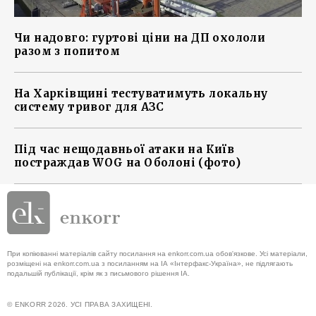
Чи надовго: гуртові ціни на ДП охололи
разом з попитом
На Харківщині тестуватимуть локальну
систему тривог для АЗС
Під час нещодавньої атаки на Київ
постраждав WOG на Оболоні (фото)
При копіюванні матеріалів сайту посилання на enkorr.com.ua обов'язкове. Усі матеріали,
розміщені на enkorr.com.ua з посиланням на ІА «Інтерфакс-Україна», не підлягають
подальшій публікації, крім як з письмового рішення ІА.
© ENKORR 2026. УСІ ПРАВА ЗАХИЩЕНІ.