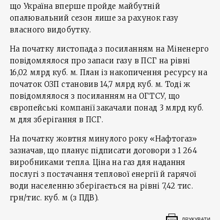
що Україна вперше пройде майбутній
опалювальний сезон лише за рахунок газу
власного видобутку.
На початку листопада з посиланням на Міненерго
повідомлялося про запаси газу в ПСГ на рівні
16,02 млрд куб. м. План із накопичення ресурсу на
початок ОЗП становив 14,7 млрд куб. м. Тоді ж
повідомлялося з посиланням на ОГТСУ, що
європейські компанії закачали понад 3 млрд куб.
м для зберігання в ПСГ.
На початку жовтня минулого року «Нафтогаз»
зазначав, що планує підписати договори з 1 264
виробниками тепла. Ціна на газ для надання
послугі з постачання теплової енергії й гарячої
води населенню зберігається на рівні 7,42 тис.
грн/тис. куб. м (з ПДВ).
ДРУКУВАТИ