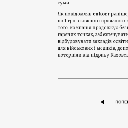
суми.
Як повідомляв
enkorr
раніше,
по 1 грн з кожного проданого 
того, компанія продовжує бе
гарячих точках, забезпечуват
відбудовувати закладів освіти
для військових і медиків, до
потерпіли від підриву Каховсь
ПОПЕ