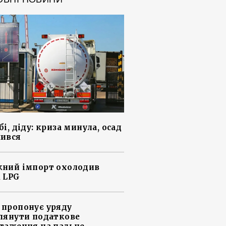
і, діду: криза минула, осад
ився
ний імпорт охолодив
 LPG
пропонує уряду
лянути податкове