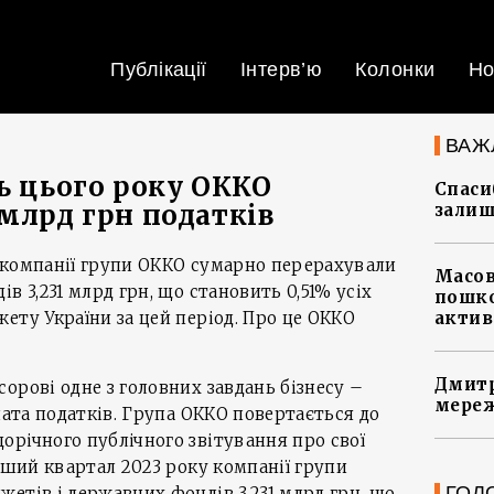
Публікації
Інтерв’ю
Колонки
Но
ВАЖ
нь цього року ОККО
Спасиб
 млрд грн податків
залиш
 компанії групи ОККО сумарно перерахували
Масов
в 3,231 млрд грн, що становить 0,51% усіх
пошко
ету України за цей період. Про це ОККО
актив
Дмитр
орові одне з головних завдань бізнесу –
мереж
лата податків. Група ОККО повертається до
річного публічного звітування про свої
ерший квартал 2023 року компанії групи
ГОЛ
етів і державних фондів 3,231 млрд грн, що