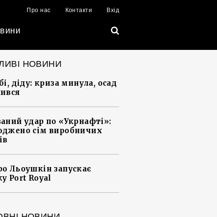
Про нас
Контакти
Вхід
вини
ЛИВІ НОВИНИ
і, діду: криза минула, осад
ився
аний удар по «Укрнафті»:
джено сім виробничих
ів
о Льоушкін запускає
у Port Royal
ОВНІ НОВИНИ