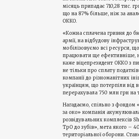
місяць припадає 710,28 тис. гр
що на 87% більше, ніж за анал
ОККО.
«Кожна сплачена гривня до б
армії, на відбудову інфрастру
мобілізовуємо всі ресурси, щ
працювати ще ефективніше, н
каже віцепрезидент ОККО з пит
не тільки про сплату податків
компанії до різноманітних ін
українцям, що потерпіли від 
перерахувала 750 млн грн на т
Нагадаємо, спільно з фондом
за око» компанія акумулювала
розвідувальних комплексів Sh
ТрО до зубів», мета якого – 4
територіальної оборони. Стано