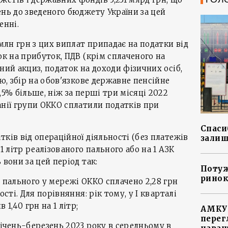
ень до зведеного бюджету України за цей
енні.
 млн грн з цих виплат припадає на податки від
ок на прибуток, ПДВ (крім сплаченого на
ний акциз, податок на доходи фізичних осіб,
лю, збір на обов'язкове державне пенсійне
,5% більше, ніж за перші три місяці 2022
анії групи ОККО сплатили податків при
Спасиб
ків від операційної діяльності (без платежів
залиш
1 літр реалізованого пального або на 1 АЗК
 вони за цей період так:
Потуж
ринок
а пального у мережі ОККО сплачено 2,28 грн
сті. Для порівняння: рік тому, у І кварталі
 1,40 грн на 1 літр;
АМКУ 
перег
січень-березень 2023 року в середньому в