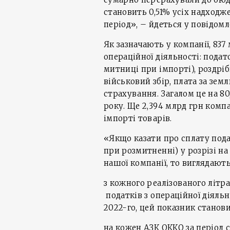
становить 0,51% усіх надходж
період», – йдеться у повідомл
Як зазначають у компанії, 837
операційної діяльності: подат
митниці при імпорті), роздріб
військовий збір, плата за зем
страхування. Загалом це на 80
року. Ще 2,394 млрд грн комп
імпорті товарів.
«Якщо казати про сплату подат
при розмитненні) у розрізі на 
нашої компанії, то виглядають
з кожного реалізованого літр
податків з операційної діяльно
2022-го, цей показник становив
на кожен АЗК ОККО за період 