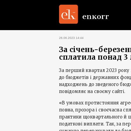
26.06.2023 14:44
За січень-березе
сплатила понад 3
За перший квартал 2023 року
до бюджетів і державних фонді
надходжень до зведеного бюдж
повідомляє на своєму сайті.
«В умовах протистояння агрес
повна, прозора і своєчасна сп
практики щоквартального й що
податкові виплати. Так, за п
сумарно перерахували до бюдж