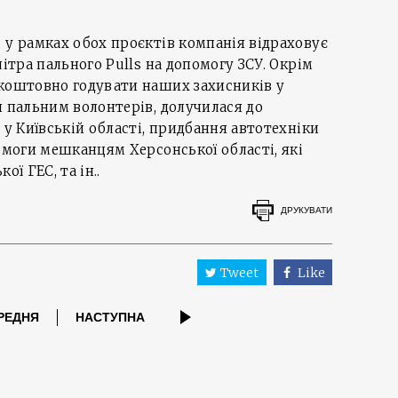
 у рамках обох проєктів компанія відраховує
літра пального Pulls на допомогу ЗСУ. Окрім
зкоштовно годувати наших захисників у
и пальним волонтерів, долучилася до
 у Київській області, придбання автотехніки
помоги мешканцям Херсонської області, які
кої ГЕС, та ін..
ДРУКУВАТИ
Tweet
Like
РЕДНЯ
НАСТУПНА