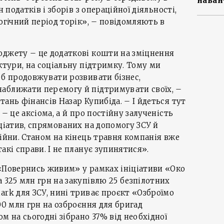
наван
н податків і зборів з операційної діяльності,
огічний період торік», – повідомляють в
юджету – це додаткові кошти на зміцнення
ктури, на соціальну підтримку. Тому ми
об продовжувати розвивати бізнес,
аближати перемогу й підтримувати своїх, –
ань фінансів Назар Купибіда. – І йдеться тут
 – це аксіома, а й про постійну залученість
іціатив, спрямованих на допомогу ЗСУ й
війни. Станом на кінець травня компанія вже
акі справи. І не планує зупинятися».
 «Повернись живим» у рамках ініціативи «Око
 325 млн грн на закупівлю 25 безпілотних
ark для ЗСУ, нині триває проєкт «Озброїмо
00 млн грн на озброєння для бригад
м на сьогодні зібрано 37% від необхідної