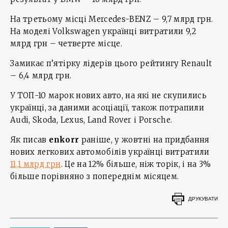
На третьому місці Mercedes-BENZ – 9,7 млрд грн.
На моделі Volkswagen українці витратили 9,2
млрд грн – четверте місце.
Замикає п’ятірку лідерів цього рейтингу Renault
– 6,4 млрд грн.
У ТОП-10 марок нових авто, на які не скупились
українці, за даними асоціації, також потрапили
Audi, Skoda, Lexus, Land Rover і Porsche.
Як писав
enkorr
раніше, у жовтні на придбання
нових легкових автомобілів українці витратили
11,1 млрд грн
. Це на 12% більше, ніж торік, і на 3%
більше порівняно з попереднім місяцем.
ДРУКУВАТИ