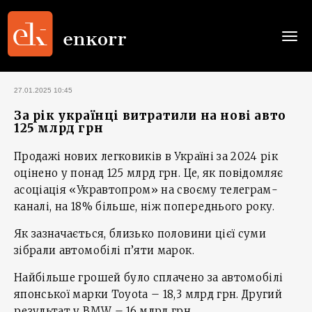
Togg
navi
27.01.2025 10:45
За рік українці витратили на нові авто
125 млрд грн
Продажі нових легковиків в Україні за 2024 рік
оцінено у понад 125 млрд грн. Це, як повідомляє
асоціація «Укравтопром» на своєму телеграм-
каналі, на 18% більше, ніж попереднього року.
Як зазначається, близько половини цієї суми
зібрали автомобілі п’яти марок.
Найбільше грошей було сплачено за автомобілі
японської марки Toyota – 18,3 млрд грн. Другий
результат у BMW – 16 млрд грн.