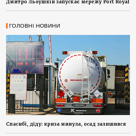
Дмитро Льоушкін запускає мережу Port Royal
ГОЛОВНІ НОВИНИ
Спасибі, діду: криза минула, осад залишився