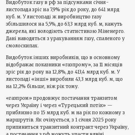
Видобуток газу в рф за підсумками січня-
листопада зріс на 7,9% рік до року, до 641 млрд
куб. м. У листопаді ж виробництво газу
збільшилося на 5,5%, до 63,3 млрд куб. м, кажуть
джерела, які володіють статистикою Міненерго.
Дані наводяться з урахуванням газу, спаленого у
смолоскипах.
Видобуток інших виробників, що в основному
відображає показники «газпрому», за 11 місяців
зріс рік до року на 12,8%, до 413,4 млрд куб. м. У
листопаді «інші» виробили 43,3 млрд куб. м, що
на 12,2% більше, ніж рік тому.
«газпром» продовжує постачання транзитом
через Україну і через «Турецький потік» —
приблизно по 15 млрд куб. м на рік по кожному з
маршрутів. Як очікується, з 1 січня 2025 року
припиниться транзитний контракт через Україну,
а постачання з рф можуть упасти вдвічі.