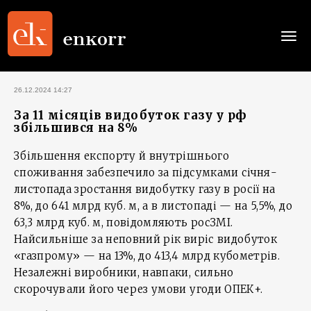
Togg
navi
26.12.2024 14:27
За 11 місяців видобуток газу у рф
збільшився на 8%
Збільшення експорту й внутрішнього
споживання забезпечило за підсумками січня-
листопада зростання видобутку газу в росії на
8%, до 641 млрд куб. м, а в листопаді — на 5,5%, до
63,3 млрд куб. м, повідомляють росЗМІ.
Найсильніше за неповний рік виріс видобуток
«газпрому» — на 13%, до 413,4 млрд кубометрів.
Незалежні виробники, навпаки, сильно
скорочували його через умови угоди ОПЕК+.