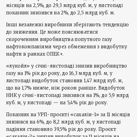
місяців на 2,5%, до 29,3 млрд куб. м, у листопаді
показник знизився на 2%, до 2,5 млрд куб. м.
Інші незалежні виробники зберігають тенденцію
до зниження. Це може пояснюватися
скороченням виробництва попутного газу
нафтокомпаніями через обмеження з видобутку
нафти в рамках ОПЕК+.
«лукойл» у січні-листопаді знизив виробництво
газу на 1% рік до року, до 16,3 млрд куб. м, у
листопаді видобуток становив 1,47 млрд куб. м,
що на 1,7% нижче, ніж роком раніше. Видобуток
ННК у січні-листопаді знизився на 1%, до 5,9 млрд
куб. м, у листопаді — на 5,4% рік до року.
Показник на УРП-проєкті «сахалін-1» за 11 місяців
знизився на 6%, до 8,2 млрд куб. м, у листопаді
падіння становило 39,5% рік до року. Проєкт
«сахалін-2» знизив видобуток за 11 місяців на