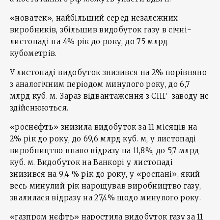
«новатек», найбільший серед незалежних
виробників, збільшив видобуток газу в січні-
листопаді на 4% рік до року, до 75 млрд
кубометрів.
У листопаді видобуток знизився на 2% порівняно
з аналогічним періодом минулого року, до 6,7
млрд куб. м. Зараз відвантаження з СПГ-заводу не
здійснюються.
«роснєфть» знизила видобуток за 11 місяців на
2% рік до року, до 69,6 млрд куб. м, у листопаді
виробництво впало відразу на 11,8%, до 5,7 млрд
куб. м. Видобуток на Ванкорі у листопаді
знизився на 9,4 % рік до року, у «роспані», який
весь минулий рік нарощував виробництво газу,
звалилася відразу на 27,4% щодо минулого року.
«газпром нєфть» наростила видобуток газу за 11