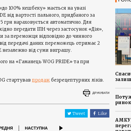
 «до 100% кешбеку» мається на увазі
E від вартості пального, придбаного за
75 грн нараховується автоматично. Для
ідно передати ІПН через застосунок «Дія»,
и за переможця відповідно до чинного
и від передачі даних переможець отримає 2
E незалежно від суми виграшу.
ьного на «Гаманець WOG PRIDE» та при
Спасиб
залиш
WOG стартував
продаж
безрецептурних ліків.
ДРУКУВАТИ
Потуж
ринок
Tweet
Like
АМКУ 
перег
РЕДНЯ
НАСТУПНА