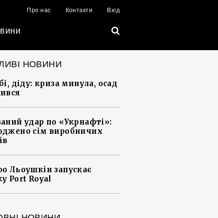
Про нас
Контакти
Вхід
вини
ЛИВІ НОВИНИ
і, діду: криза минула, осад
ився
аний удар по «Укрнафті»:
джено сім виробничих
ів
о Льоушкін запускає
у Port Royal
ОВНІ НОВИНИ