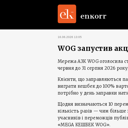
16.06.2026 13:05
WOG запустив акц
Мережа АЗК WOG оголосила ст
червня до 31 серпня 2026 року
Клієнти, що заправляються п
виграти кешбек до 100% варто
потрібно у день заправки нат
Щодня визначаються 10 пере
кількість разів — чим більше
учасників і переможців публік
«MEGA КЕШБЕК WOG».