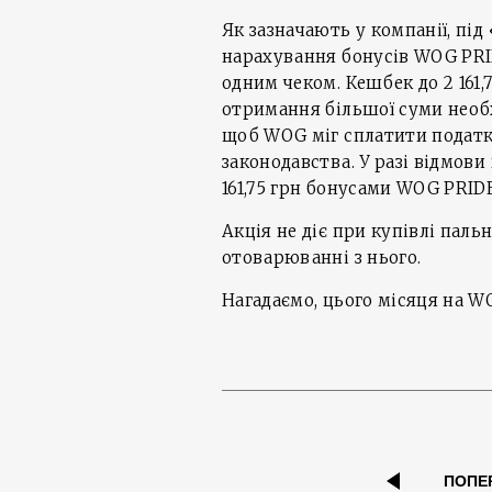
Як зазначають у компанії, під
нарахування бонусів WOG PRID
одним чеком. Кешбек до 2 161,
отримання більшої суми необх
щоб WOG міг сплатити податк
законодавства. У разі відмов
161,75 грн бонусами WOG PRID
Акція не діє при купівлі пал
отоварюванні з нього.
Нагадаємо, цього місяця на 
ПОПЕ