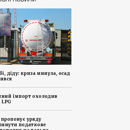
і, діду: криза минула, осад
ився
ний імпорт охолодив
 LPG
пропонує уряду
лянути податкове