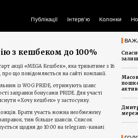
Публікації
Інтерв’ю
Колонки
Но
ВАЖ
ію з кешбеком до 100%
Спасиб
залиш
арт акції «MEGA Кешбек», яка триватиме з 16
, про що повідомляється на сайті компанії.
Масов
пошко
альним із WOG PRIDE, отримують шанс
актив
сті заправки бонусами PRIDE. Для участі
иснути «Хочу кешбек» у застосунку.
Дмитр
можців. Брати участь можна необмежену
мереж
 заправок, тим більше шансів. Список
ується щодня до 10:00 на telegram-каналі
ГОЛ