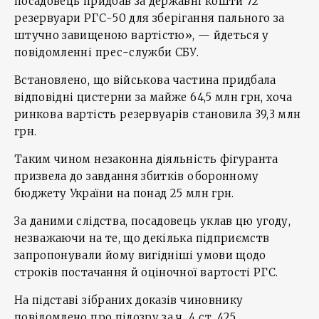
посадовець придбав за державні кошти 72
резервуари РГС-50 для зберігання пального за
штучно завищеною вартістю», — йдеться у
повідомленні прес-служби СБУ.
Встановлено, що військова частина придбала
відповідні цистерни за майже 64,5 млн грн, хоча
ринкова вартість резервуарів становила 39,3 млн
грн.
Таким чином незаконна діяльність фігуранта
призвела до завдання збитків оборонному
бюджету України на понад 25 млн грн.
За даними слідства, посадовець уклав цю угоду,
незважаючи на те, що декілька підприємств
запропонували йому вигідніші умови щодо
строків постачання й оціночної вартості РГС.
На підставі зібраних доказів чиновнику
повідомлено про підозру за ч. 4 ст. 425