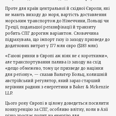
Проте для країн центральної й східної Європи, які
не мають виходу до моря, вартість доставлення
морським транспортом до Німеччини, Польщі чи
Греції, подальшої регазифікації й транзиту
робить СПГ дорогим варіантом. Словаччина
підрахувала, що імпорт газу із заходу призведе до
додаткових витрат у 177 млн євро ($183 млн).
«Газові ринки в Європі аж ніяк не є короткими»,
але транспортування палива із заходу на схід
«дещо обмежено, тому це призведе до націнки
для регіону», — сказав Вальтер Больц, колишній
австрійський регулятор, який зараз старший
керівник радник з енергетики в Baker & Mckenzie
LLP.
Цього року Європі в цілому доведеться посилити
конкуренцію за СПГ, особливо влітку, коли в Азії
різко зростає попит на енергію для