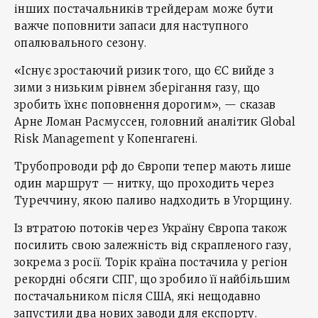
інших постачальників трейдерам може бути
важче поповнити запаси для наступного
опалювального сезону.
«Існує зростаючий ризик того, що ЄС вийде з
зими з низьким рівнем зберігання газу, що
зробить їхнє поповнення дорогим», — сказав
Арне Ломан Расмуссен, головний аналітик Global
Risk Management у Копенгагені.
Трубопроводи рф до Європи тепер мають лише
один маршрут — нитку, що проходить через
Туреччину, якою паливо надходить в Угорщину.
Із втратою потоків через Україну Європа також
посилить свою залежність від скрапленого газу,
зокрема з росії. Торік країна постачила у регіон
рекордні обсяги СПГ, що зробило її найбільшим
постачальником після США, які нещодавно
запустили два нових заводи для експорту.