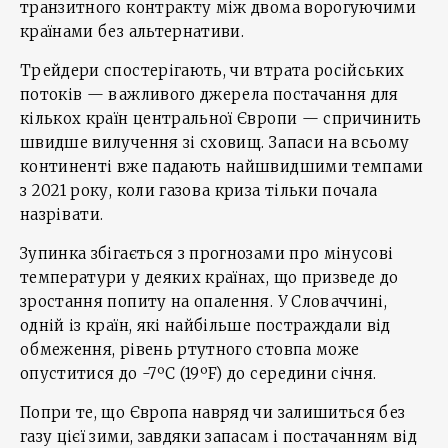
транзитного контракту між двома ворогуючими
країнами без альтернативи.
Трейдери спостерігають, чи втрата російських
потоків — важливого джерела постачання для
кількох країн центральної Європи — спричинить
швидше вилучення зі сховищ. Запаси на всьому
континенті вже падають найшвидшими темпами
з 2021 року, коли газова криза тільки почала
назрівати.
Зупинка збігається з прогнозами про мінусові
температури у деяких країнах, що призведе до
зростання попиту на опалення. У Словаччині,
одній із країн, які найбільше постраждали від
обмеження, рівень ртутного стовпа може
опуститися до -7ºC (19ºF) до середини січня.
Попри те, що Європа навряд чи залишиться без
газу цієї зими, завдяки запасам і постачанням від