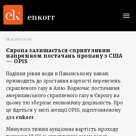
Togg
navi
28.11.2023 10:43
Європа залишається сприятливим
напрямком постачань пропану з США
— OPIS
Падіння рівня води в Панамському каналі
призводить до зростання вартості перевезень
скрапленого газу в Азію. Водночас постачання
американського скрапленого газу в Європу на
цьому тлі зберігає економічну доцільність. Про
це йдеться у звіті агенції OPIS, підготовленому
для
enkorr
.
Минулого тижня аукціонна вартість проходу