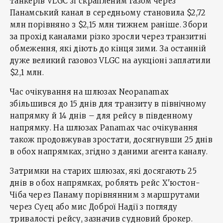
танкерів VLGC зі скрапленим газом через
Панамський канал в середньому становила $2,72
млн порівняно з $2,15 млн тижнем раніше. Збори
за прохід каналами різко зросли через транзитні
обмеження, які діють до кінця зими. За останній
дуже великий газовоз VLGC на аукціоні заплатили
$2,1 млн.
Час очікування на шлюзах Neopanamax
збільшився до 15 днів для транзиту в північному
напрямку й 14 днів – для рейсу в південному
напрямку. На шлюзах Panamax час очікування
також продовжував зростати, досягнувши 25 днів
в обох напрямках, згідно з даними агента каналу.
Затримки на старих шлюзах, які досягають 25
днів в обох напрямках, роблять рейс Х'юстон-
Чіба через Панаму порівнянним з маршрутами
через Суец або мис Доброї Надії з погляду
тривалості рейсу, зазначив судновий брокер.