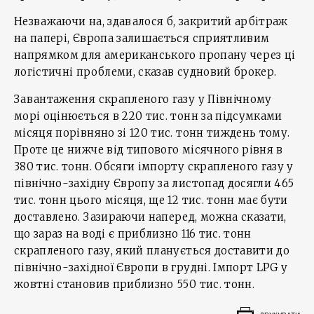
Незважаючи на, здавалося б, закритий арбітраж
на папері, Європа залишається сприятливим
напрямком для американського пропану через ці
логістичні проблеми, сказав судновий брокер.
Завантаження скрапленого газу у Північному
морі оцінюється в 220 тис. тонн за підсумками
місяця порівняно зі 120 тис. тонн тиждень тому.
Проте це нижче від типового місячного рівня в
380 тис. тонн. Обсяги імпорту скрапленого газу у
північно-західну Європу за листопад досягли 465
тис. тонн цього місяця, ще 12 тис. тонн має бути
доставлено. Зазираючи наперед, можна сказати,
що зараз на воді є приблизно 116 тис. тонн
скрапленого газу, який планується доставити до
північно-західної Європи в грудні. Імпорт LPG у
жовтні становив приблизно 550 тис. тонн.