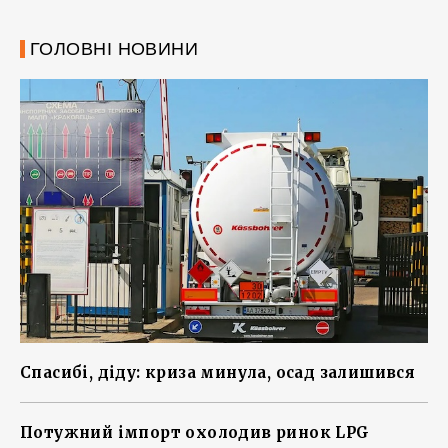
ГОЛОВНІ НОВИНИ
Спасибі, діду: криза минула, осад залишився
Потужний імпорт охолодив ринок LPG