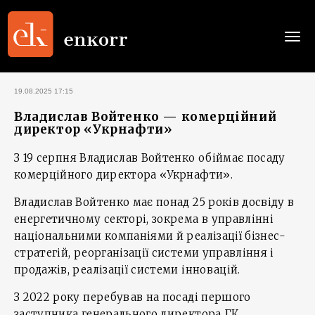
Togg
navi
19.08.2025 17:15
Владислав Войтенко — комерційний
директор «Укрнафти»
З 19 серпня Владислав Войтенко обіймає посаду
комерційного директора «Укрнафти».
Владислав Войтенко має понад 25 років досвіду в
енергетичному секторі, зокрема в управлінні
національними компаніями й реалізації бізнес-
стратегій, реорганізації системи управління і
продажів, реалізації системи інновацій.
З 2022 року перебував на посаді першого
заступника генерального директора ГК