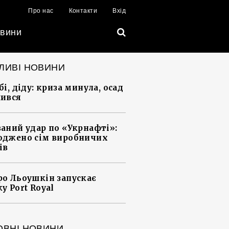
Про нас
Контакти
Вхід
вини
ЛИВІ НОВИНИ
і, діду: криза минула, осад
ився
аний удар по «Укрнафті»:
джено сім виробничих
ів
о Льоушкін запускає
у Port Royal
ОВНІ НОВИНИ