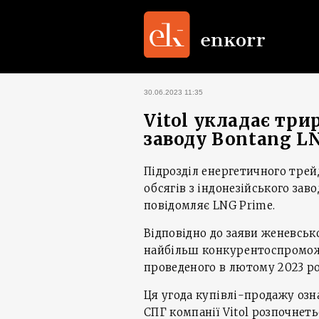
30.06.2023 11:35
Vitol укладає три
заводу Bontang LN
Підрозділ енергетичного трейд
обсягів з індонезійського зав
повідомляє LNG Prime.
Відповідно до заяви женевської
найбільш конкурентоспроможн
проведеного в лютому 2023 ро
Ця угода купівлі-продажу озн
СПГ компанії Vitol розпочнеть