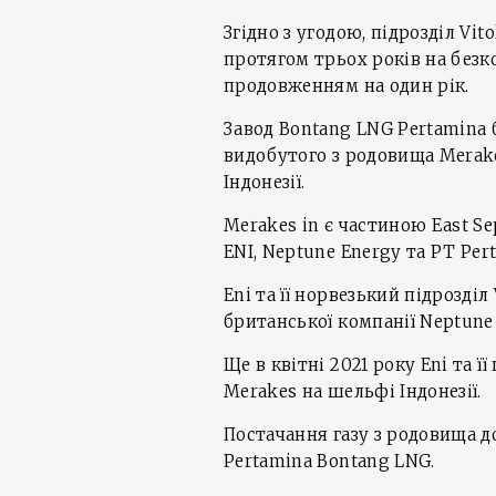
Згідно з угодою, підрозділ Vi
протягом трьох років на безк
продовженням на один рік.
Завод Bontang LNG Pertamina б
видобутого з родовища Merake
Індонезії.
Merakes in є частиною East S
ENI, Neptune Energy та PT Per
Eni та її норвезький підрозді
британської компанії Neptune 
Ще в квітні 2021 року Eni та 
Merakes на шельфі Індонезії.
Постачання газу з родовища 
Pertamina Bontang LNG.