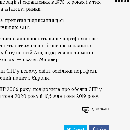
наван
ерації зі скраплення в 1970-х роках і з тих
 азіатські ринки.
a, привітав підписання цієї
купівлю СПГ.
вичайно доповнюють наше портфоліо і ще
ність оптимально, безпечно й надійно
 базу по всій Азії, підкреслюючи міцні
онезією», — сказав Мюллер.
онн СПГ у всьому світі, оскільки портфель
щений попит з Європи.
ПГ 2006 року, повідомила про обсяги СПГ у
н тонн 2020 року й 10,5 млн тонн 2019 року.
ДРУКУВАТИ
Tweet
Like