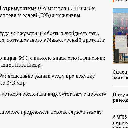
tol отримуватиме 0,55 млн тонн СПГ на рік
оштовній основі (FOB) з можливим
уде зріджувати ці обсяги з вихідного газу,
s, розташованого в Макассарській протоці в
epinggan PSC, спільною власністю італійських
tamina Hulu Energi.
Спасиб
л Var нещодавно уклали угоду про покупку
залиш
за $4,9 млр.
її партнери розпочали видобуток газу з проєкту
Потуж
ринок
допоможе продовжити термін служби заводу
АМКУ 
перег