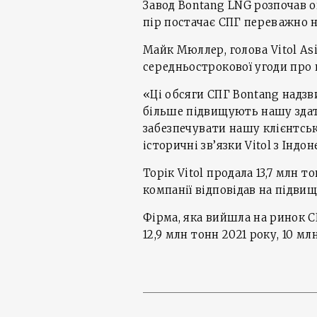
Завод Bontang LNG розпочав оп
пір постачає СПГ переважно на
Майк Мюллер, голова Vitol Asi
середньострокової угоди про 
«Ці обсяги СПГ Bontang надз
більше підвищують нашу здат
забезпечувати нашу клієнтську
історичні зв’язки Vitol з Інд
Торік Vitol продала 13,7 млн т
компанії відповідав на підви
Фірма, яка вийшла на ринок С
12,9 млн тонн 2021 року, 10 мл