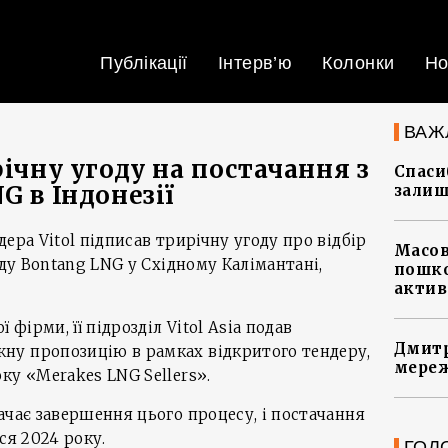
Публікації
Інтерв’ю
Колонки
Но
ВАЖ
річну угоду на постачання з
Спасиб
G в Індонезії
залиш
ера Vitol підписав трирічну угоду про відбір
Масов
оду Bontang LNG у Східному Калімантані,
пошко
актив
 фірми, її підрозділ Vitol Asia подав
Дмитр
у пропозицію в рамках відкритого тендеру,
мереж
ку «Merakes LNG Sellers».
ачає завершення цього процесу, і постачання
ся 2024 року.
ГОЛ