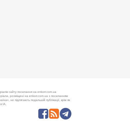
ріалів сайту посилання на enkorr.com.ua
теріали, розміщені на enkorr.com.ua з посиланням
аїна», не підлягають подальшій публікації, крім як
я ІА.