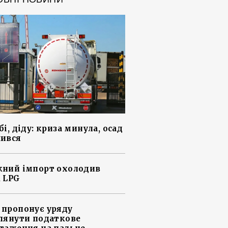
і, діду: криза минула, осад
ився
ний імпорт охолодив
 LPG
пропонує уряду
лянути податкове