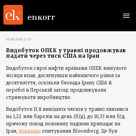
Togg
navi
05.06.2026 17:37
Видобуток ОПЕК у травні продовжував
падати через тиск США на Іран
Видобуток сирої нафти країнами ОПЕК минулого
місяця впав, досягнувши найнижчого рівня за
десятиліття, оскільки блокада Ірану США й
перебої в Перській затоці продовжували
стримувати виробництво.
Видобуток 11 її нинішніх членів у травні знизився
на 1,22 млн барелів на день (б/д), до 16,33 млн б/д,
причому понад половину падіння припадає на
Іран,
показало
опитування Bloomberg. Це був