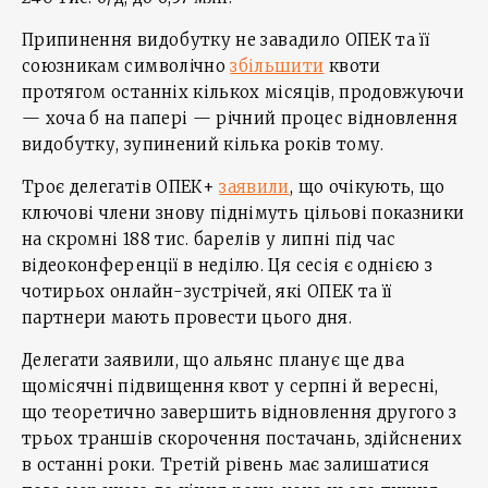
Припинення видобутку не завадило ОПЕК та її
союзникам символічно
збільшити
квоти
протягом останніх кількох місяців, продовжуючи
— хоча б на папері — річний процес відновлення
видобутку, зупинений кілька років тому.
Троє делегатів ОПЕК+
заявили
, що очікують, що
ключові члени знову піднімуть цільові показники
на скромні 188 тис. барелів у липні під час
відеоконференції в неділю. Ця сесія є однією з
чотирьох онлайн-зустрічей, які ОПЕК та її
партнери мають провести цього дня.
Делегати заявили, що альянс планує ще два
щомісячні підвищення квот у серпні й вересні,
що теоретично завершить відновлення другого з
трьох траншів скорочення постачань, здійснених
в останні роки. Третій рівень має залишатися