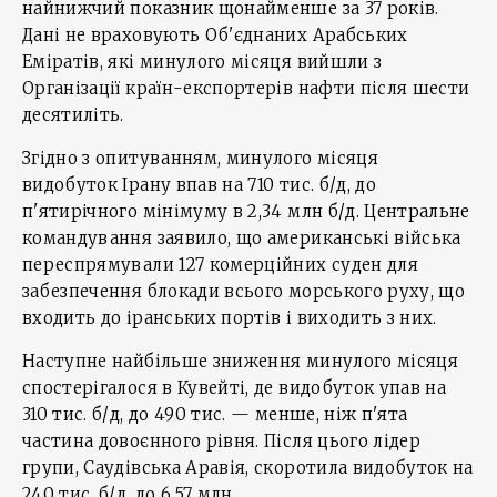
найнижчий показник щонайменше за 37 років.
Дані не враховують Об'єднаних Арабських
Еміратів, які минулого місяця вийшли з
Організації країн-експортерів нафти після шести
десятиліть.
Згідно з опитуванням, минулого місяця
видобуток Ірану впав на 710 тис. б/д, до
п'ятирічного мінімуму в 2,34 млн б/д. Центральне
командування заявило, що американські війська
переспрямували 127 комерційних суден для
забезпечення блокади всього морського руху, що
входить до іранських портів і виходить з них.
Наступне найбільше зниження минулого місяця
спостерігалося в Кувейті, де видобуток упав на
310 тис. б/д, до 490 тис. — менше, ніж п'ята
частина довоєнного рівня. Після цього лідер
групи, Саудівська Аравія, скоротила видобуток на
240 тис. б/д, до 6,57 млн.