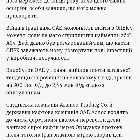
поза мережею до кінця року, хоча цього тижня
офіційні особи заявили, що його можна
прискорити.
Війна в Ірані дала ОАЕ можливість вийти з ОПЕК у
момент, коли це мало спричинити найменші збої.
Абу-Дабі давно був розчарований тим, що квоти
ОПЕК заважають йому розгортати нові інвестиції
у виробничі потужності.
Видобуток ОАЕ у травні вийшов проти загальної
тенденції скорочення на Близькому Сході, зрісши
на 300 тис. б/д, до 2,44 млн б/д, згідно з
опитуванням.
Саудівська компанія Aramco Trading Co. й
державна нафтова компанія ОАЕ Adnoc входять
до числа фірм, яким вдалося перевезти деякі
вантажі сирої нафти через Ормузьку протоку
після того, як Іран значною мірою закрив цей