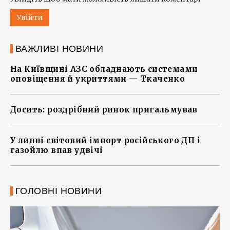
Увійти
ВАЖЛИВІ НОВИНИ
На Київщині АЗС обладнають системами
оповіщення й укриттями — Ткаченко
Досить: роздрібний ринок пригальмував
У липні світовий імпорт російського ДП і
газойлю впав удвічі
ГОЛОВНІ НОВИНИ