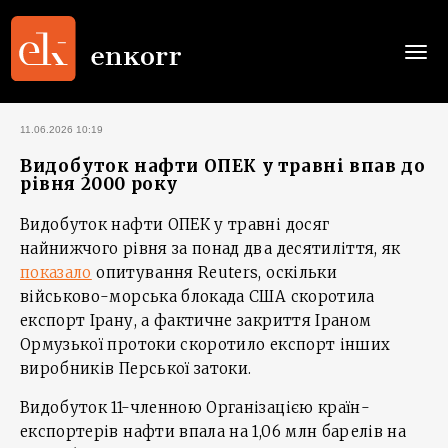
Togg
navi
11.06.2026 10:19
Видобуток нафти ОПЕК у травні впав до
рівня 2000 року
Видобуток нафти ОПЕК у травні досяг
найнижчого рівня за понад два десятиліття, як
показало
опитування Reuters, оскільки
військово-морська блокада США скоротила
експорт Ірану, а фактичне закриття Іраном
Ормузької протоки скоротило експорт інших
виробників Перської затоки.
Видобуток 11-членною Організацією країн-
експортерів нафти впала на 1,06 млн барелів на