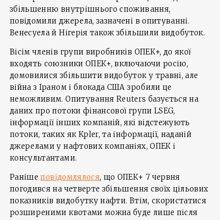
збільшенню внутрішнього споживання,
повідомили джерела, зазначені в опитуванні.
Венесуела й Нігерія також збільшили видобуток.
Вісім членів групи виробників ОПЕК+, до якої
входять союзники ОПЕК+, включаючи росію,
домовилися збільшити видобуток у травні, але
війна з Іраном і блокада США зробили це
неможливим. Опитування Reuters базується на
даних про потоки фінансової групи LSEG,
інформації інших компаній, які відстежують
потоки, таких як Kpler, та інформації, наданій
джерелами у нафтових компаніях, ОПЕК і
консультантами.
Раніше
повідомлялося
, що ОПЕК+ 7 червня
погодився на четверте збільшення своїх цільових
показників видобутку нафти. Втім, скористатися
розширеними квотами можна буде лише після