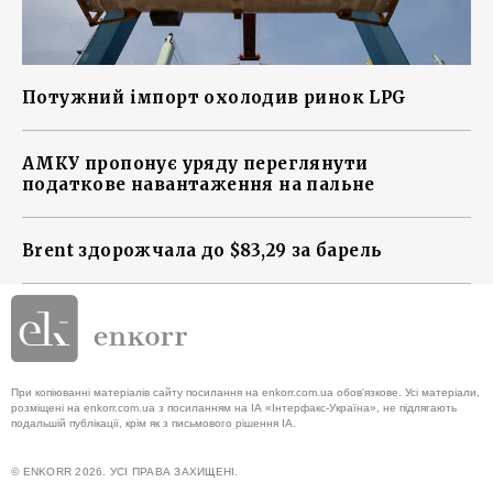
Потужний імпорт охолодив ринок LPG
АМКУ пропонує уряду переглянути
податкове навантаження на пальне
Brent здорожчала до $83,29 за барель
При копіюванні матеріалів сайту посилання на enkorr.com.ua обов'язкове. Усі матеріали,
розміщені на enkorr.com.ua з посиланням на ІА «Інтерфакс-Україна», не підлягають
подальшій публікації, крім як з письмового рішення ІА.
© ENKORR 2026. УСІ ПРАВА ЗАХИЩЕНІ.