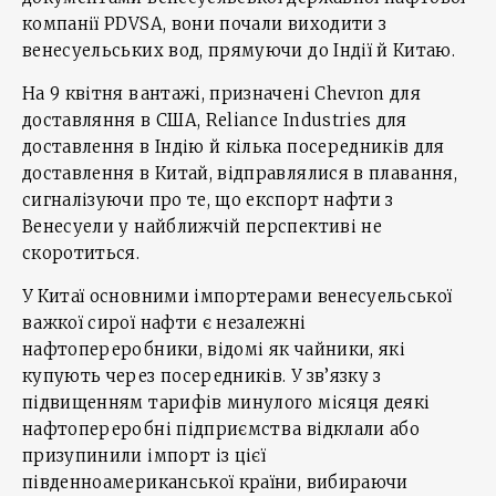
компанії PDVSA, вони почали виходити з
венесуельських вод, прямуючи до Індії й Китаю.
На 9 квітня вантажі, призначені Chevron для
доставляння в США, Reliance Industries для
доставлення в Індію й кілька посередників для
доставлення в Китай, відправлялися в плавання,
сигналізуючи про те, що експорт нафти з
Венесуели у найближчій перспективі не
скоротиться.
У Китаї основними імпортерами венесуельської
важкої сирої нафти є незалежні
нафтопереробники, відомі як чайники, які
купують через посередників. У зв’язку з
підвищенням тарифів минулого місяця деякі
нафтопереробні підприємства відклали або
призупинили імпорт із цієї
південноамериканської країни, вибираючи