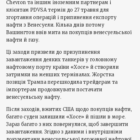
Chevron та іншим іноземним партнерам і
клієнтам PDVSA термін до 27 травня для
згортання операцій і припинення експорту
нафти з Венесуели. Кілька днів потому
Вашингтон ввів мита на покупців венесуельської
нафти й газу.
Ці заходи призвели до призупинення
завантаження деяких танкерів у головному
нафтовому порту країни «Хосе» й створили
затримки на менших терміналах. Жорстка
позиція Трампа перешкодила трейдерам та
імпортерам продовжувати постачати
венесуельську нафту.
Після заходів, вжитих США щодо покупців нафти,
багато суден залишили «Хосе» й пішли в море.
Зараз багато з них повернулися, щоб завершити
завантаження. Згідно з даними і внутрішніми
документами венесуельської державної нафтової