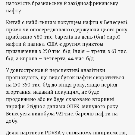
натомість бразильську й західноафриканську
нафту.
Китай є найбільшим покупцем нафти у Венесуелі,
прямо чи опосередковано одержуючи цього року
приблизно 480 тис. барелів на день (б/д) сирої
нафти й палива. США є другим пунктом
призначення з 250 тис. б/д, Індія – третя, з 63 тис.
б/д, а Європа – четверта, 44 тис. б/д.
У довгостроковій перспективі аналітики
прогнозують, що видобуток нафти скоротиться
на 150-350 тис. б/д до кінця року, якщо період
згортання, наданий покупцям, не буде
продовжено або не буде скасовано вторинні
тарифи. Згідно з даними ОПЕК, минулого року
Венесуела видобула 921 тис. барелів нафти на
добу.
Деякі партнери PDVSA у спільному підприємстві,