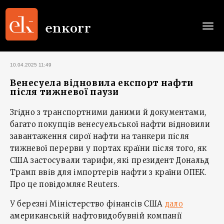
Togg
navi
10.04.2025 11:49
Венесуела відновила експорт нафти
після тижневої паузи
Згідно з транспортними даними й документами,
багато покупців венесуельської нафти відновили
завантаження сирої нафти на танкери після
тижневої перерви у портах країни після того, як
США застосували тарифи, які президент Дональд
Трамп ввів для імпортерів нафти з країни ОПЕК.
Про це повідомляє Reuters.
У березні Міністерство фінансів США
дало
американській нафтовидобувній компанії