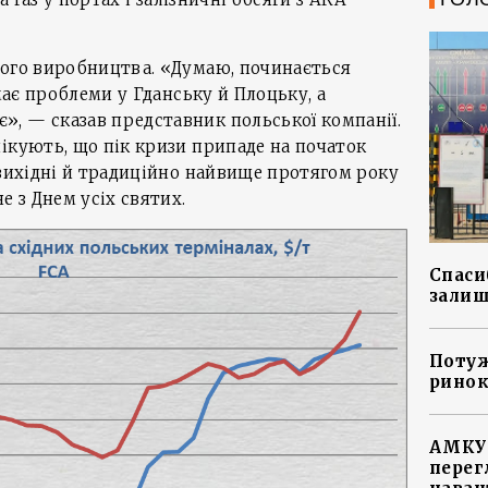
ного виробництва. «Думаю, починається
 має проблеми у Гданську й Плоцьку, а
, — сказав представник польської компанії.
ікують, що пік кризи припаде на початок
 вихідні й традиційно найвище протягом року
е з Днем усіх святих.
Спасиб
залиш
Потуж
ринок
АМКУ 
перег