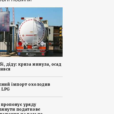
і, діду: криза минула, осад
ився
ний імпорт охолодив
 LPG
пропонує уряду
лянути податкове