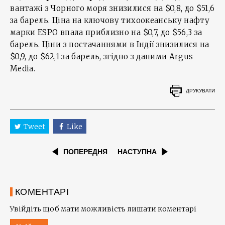
вантажі з Чорного моря знизилися на $0,8, до $51,6
за барель. Ціна на ключову тихоокеанську нафту
марки ESPO впала приблизно на $0,7, до $56,3 за
барель. Ціни з постачаннями в Індії знизилися на
$0,9, до $62,1 за барель, згідно з даними Argus
Media.
ДРУКУВАТИ
Tweet
Like
ПОПЕРЕДНЯ
НАСТУПНА
КОМЕНТАРІ
Увійдіть щоб мати можливість лишати коментарі