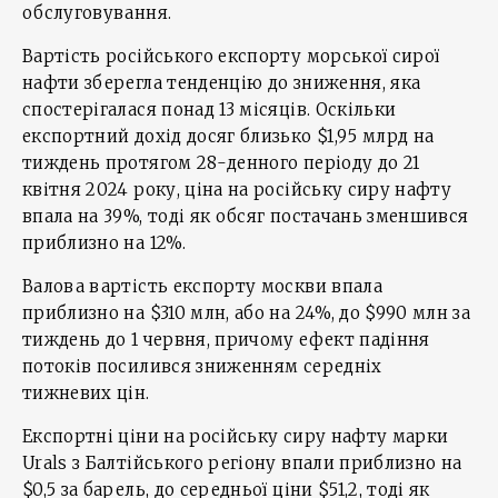
обслуговування.
Вартість російського експорту морської сирої
нафти зберегла тенденцію до зниження, яка
спостерігалася понад 13 місяців. Оскільки
експортний дохід досяг близько $1,95 млрд на
тиждень протягом 28-денного періоду до 21
квітня 2024 року, ціна на російську сиру нафту
впала на 39%, тоді як обсяг постачань зменшився
приблизно на 12%.
Валова вартість експорту москви впала
приблизно на $310 млн, або на 24%, до $990 млн за
тиждень до 1 червня, причому ефект падіння
потоків посилився зниженням середніх
тижневих цін.
Експортні ціни на російську сиру нафту марки
Urals з Балтійського регіону впали приблизно на
$0,5 за барель, до середньої ціни $51,2, тоді як