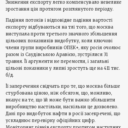
Зниження експорту легко компенсувало невелике
зростання цін протягом розглянутого періоду.
Падіння потоків і відповідне падіння вартості
експорту відбуваються на тлі того, що москва
виступала проти третього значного збільшення
цільових показників видобутку, коли ключові
члени групи виробників ОПЕК+, яку росія очолює
разом із Саудівською Аравією, зустрілися 31
травня. Її аргументи не перемогли, і загальні
цільові показники у липні зростуть ще на 411 тис.
б/д.
Її заперечення свідчать про те, що москва більше
стурбована ціною, ніж обсягом, що, можливо,
вказує на те, що їй може бути важко збільшити
виробництво настільки, наскільки це дозволено.
Дані про видобуток нафти в росії засекречені, що
ускладнює перевірку офіційних цифр.
Моніторинг рівнів експорту протягом наступних