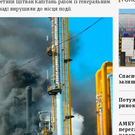
ргетики Іштван Капітань разом із генеральним
ді вирушили до місця події.
Спасиб
залиш
Потуж
ринок
АМКУ 
перег