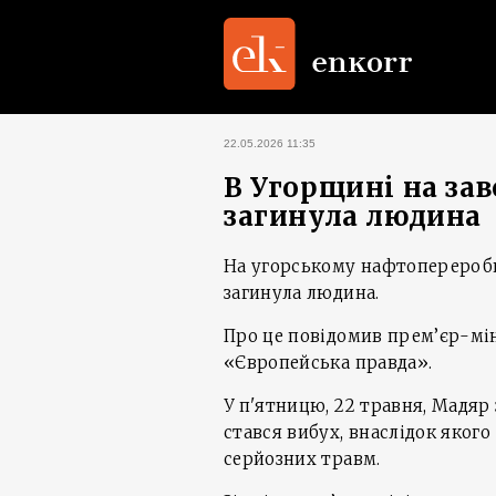
22.05.2026 11:35
В Угорщині на зав
загинула людина
На угорському нафтопереробно
загинула людина.
Про це повідомив прем’єр-мін
«Європейська правда».
У п'ятницю, 22 травня, Мадяр
стався вибух, внаслідок якого
серйозних травм.