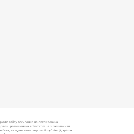
ріалів сайту посилання на enkorr.com.ua
теріали, розміщені на enkorr.com.ua з посиланням
аїна», не підлягають подальшій публікації, крім як