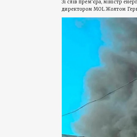
Зі слів прем’єра, міністр ене
директором MOL Жолтом Герна