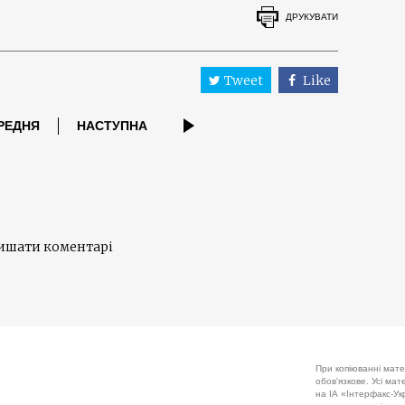
ДРУКУВАТИ
Tweet
Like
РЕДНЯ
НАСТУПНА
лишати коментарі
При копіюванні мате
обов'язкове. Усі ма
на ІА «Інтерфакс-Укр