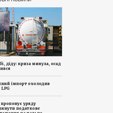
і, діду: криза минула, осад
ився
ний імпорт охолодив
 LPG
пропонує уряду
лянути податкове