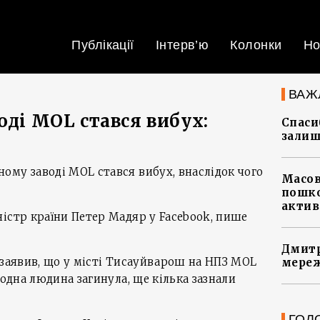
Публікації
Інтерв’ю
Колонки
Но
ВАЖ
оді MOL стався вибух:
Спасиб
залиш
му заводі MOL стався вибух, внаслідок чого
Масов
пошко
актив
істр країни Петер Мадяр у Facebook, пише
Дмитр
 заявив, що у місті Тисауйварош на НПЗ MOL
мереж
 одна людина загинула, ще кілька зазнали
ГОЛ