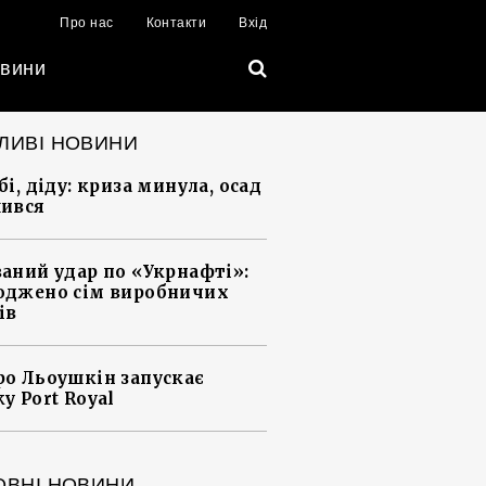
Про нас
Контакти
Вхід
вини
ЛИВІ НОВИНИ
і, діду: криза минула, осад
ився
аний удар по «Укрнафті»:
джено сім виробничих
ів
о Льоушкін запускає
у Port Royal
ОВНІ НОВИНИ