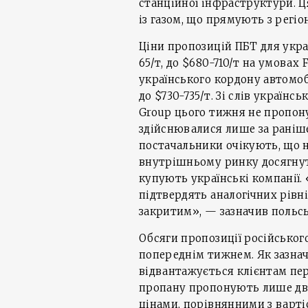
станційної інфраструктури. Ц
із газом, що прямують з регі
Ціни пропозицій ПБТ для укра
65/т, до $680-710/т на умовах
українського кордону автомоб
до $730-735/т. Зі слів українсь
Group цього тижня не пропон
здійснювалися лише за раніш
постачальники очікують, що 
внутрішньому ринку досягнуть
купують українські компанії.
підтвердять аналогічних рівн
закритим», — зазначив польс
Обсяги пропозиції російськог
попереднім тижнем. Як зазнач
відвантажується клієнтам пер
пропану пропонують лише дві к
цінами, порівнянними з варті