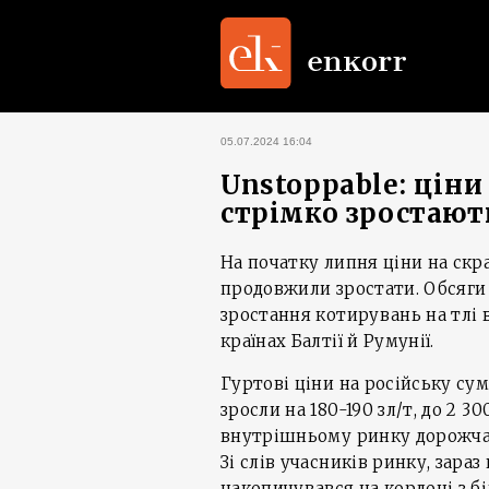
05.07.2024 16:04
Unstoppable: ціни 
стрімко зростают
На початку липня ціни на скр
продовжили зростати. Обсяги
зростання котирувань на тлі 
країнах Балтії й Румунії.
Гуртові ціни на російську су
зросли на 180-190 зл/т, до 2 30
внутрішньому ринку дорожчає 
Зі слів учасників ринку, зара
накопичувався на кордоні з бі