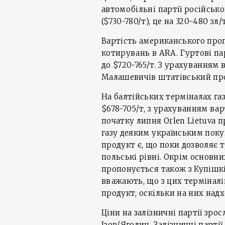
автомобільні партії російсько
($730-780/т), це на 320-480 зл
Вартість американського про
котирувань в ARA. Гуртові пар
до $720-765/т. З урахуванням 
Малашевичів штатівський про
На балтійських терміналах га
$678-705/т, з урахуванням ва
початку липня Orlen Lietuva
газу деяким українським пок
продукт є, що поки дозволяє
польські рівні. Окрім основни
пропонується також з Купішкі
вважають, що з цих термінал
продукт, оскільки на них надхо
Ціни на залізничні партії зрос
Ізов/Ягодин. Залізничні парт