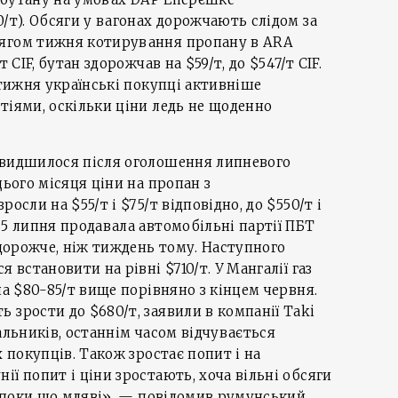
0/т). Обсяги у вагонах дорожчають слідом за
тягом тижня котирування пропану в ARA
 CIF, бутан здорожчав на $59/т, до $547/т CIF.
 тижня українські покупці активніше
тіями, оскільки ціни ледь не щоденно
швидшилося після оголошення липневого
цього місяця ціни на пропан з
осли на $55/т і $75/т відповідно, до $550/т і
-5 липня продавала автомобільні партії ПБТ
 дорожче, ніж тиждень тому. Наступного
 встановити на рівні $710/т. У Мангалії газ
на $80-85/т вище порівняно з кінцем червня.
 зрости до $680/т, заявили в компанії Taki
альників, останнім часом відчувається
х покупців. Також зростає попит і на
ії попит і ціни зростають, хоча вільні обсяги
жі поки що мляві», — повідомив румунський