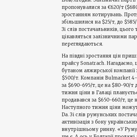
пропонувалися за €620/т ($68
зростанням котирувань. Про
збільшилися на $25/т, до $585/т
Зі слів постачальників, цього
цікавляться залізничними пар
переглядаються.
На півдні зростання цін при
прайсу Sonatrach. Нагадаємо, 
бутаном алжирської компанії зр
$500/т. Компанія Bulmarket 4
за $690-695/т, це на $80-90/т
тижня ціни в Галаці планується
продавався за $650-660/т, це 
Наступного тижня ціни можуть
Da. Зі слів румунських постач
активізація з боку українськи
внутрішньому ринку. «У Румун
ще є. А ось у Болгарії прода