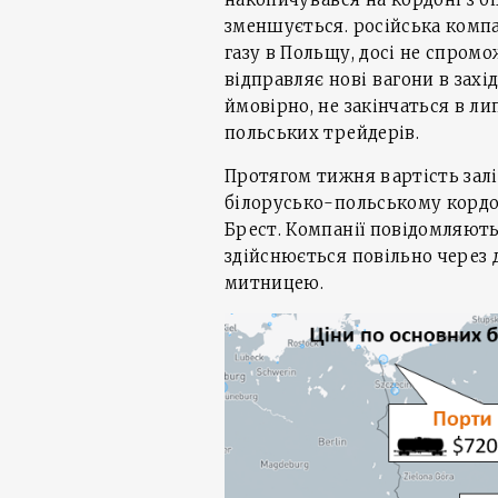
зменшується. російська компа
газу в Польщу, досі не спром
відправляє нові вагони в зах
ймовірно, не закінчаться в ли
польських трейдерів.
Протягом тижня вартість залі
білорусько-польському кордоні
Брест. Компанії повідомляють
здійснюється повільно через 
митницею.