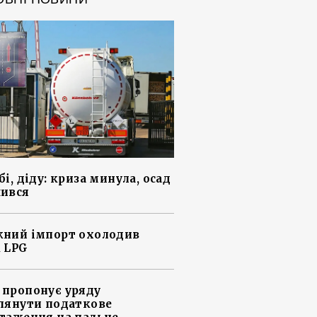
і, діду: криза минула, осад
ився
ний імпорт охолодив
 LPG
пропонує уряду
лянути податкове