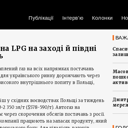
Публікації
Інтерв’ю
Колонки
Но
ВАЖ
на LPG на заході й півдні
Спасиб
ь
залиш
аплений газ на всіх напрямках постачань
Масов
 для українського ринку дорожчають через
пошко
високого внутрішнього попиту в Польщі,
актив
Дмитр
міш у східних воєводствах Польщі за тиждень
мереж
0-2 350 зл/т ($578-590/т). Автогаз на
через скорочення обсягів постачань з росії.
з компанії працюють на запасах продукту, який
ГОЛ
лоруського боку. Але кількість вагонів