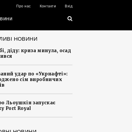
Про нас
Контакти
Вхід
вини
ЛИВІ НОВИНИ
і, діду: криза минула, осад
ився
аний удар по «Укрнафті»:
джено сім виробничих
ів
о Льоушкін запускає
у Port Royal
ОВНІ НОВИНИ