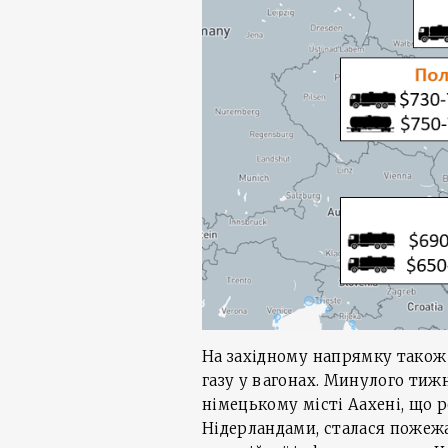
На західному напрямку також
газу у вагонах. Минулого тижня
німецькому місті Аахені, що 
Нідерландами, сталася пожеж