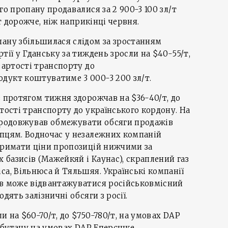
го пропану продавалися за 2 900-3 100 зл/т
/т дорожче, ніж наприкінці червня.
пану збільшилася слідом за зростанням
тії у Гданську за тиждень зросли на $40-55/т,
вартості транспорту до
дукт коштуватиме 3 000-3 200 зл/т.
з протягом тижня здорожчав на $36-40/т, до
ртості транспорту до українського кордону. На
 продовжував обмежувати обсяги продажів
упцям. Водночас у незалежних компаній
 тримати ціни пропозицій нижчими за
х базисів (Мажейкяй і Каунас), скраплений газ
са, Вільнюса й Тяльшяя. Українські компанії
ів може відвантажуватися російськовмісний
дять залізничні обсяги з росії.
ли на $60-70/т, до $750-780/т, на умовах DAP
ії бутану на умовах DAP Еперєшке