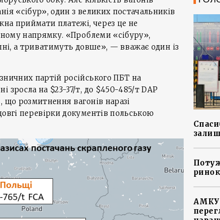
нія «сібур», один з великих постачальників
ожна приймати платежі, через це не
ідному напрямку. «Проблеми «сібуру»,
пні, а триватимуть довше», — вважає один із
зничних партій російського ПБТ на
 зросла на $23-37/т, до $450-485/т DAP
, що розмитнення вагонів наразі
довгі перевірки документів польською
Спасиб
залиш
Потуж
ринок
АМКУ 
перег