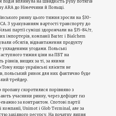
я подія вплинула на швидкість руху потягів
ону ARA до Німеччини й Польщі.
їнського ринку цього тижня зросли на $30-
 FCA. З урахуванням вартості транспорту до
ільні партії суміші здорожчали на $35-84/т,
ких імпортерів, компанії Barter і Bialchem
ували обсягів, відвантаження продукту
е укладеними угодами. Польські
наступного тижня ціни на ПБТ на
 рівнів, вищих за ті, за якими
 «Тому якщо українські клієнти не
ів, польський ринок для них фактично буде
ький трейдер.
о пропану скоротилися порівняно з
ають учасники ринку, через дефіцит газ
еважно за контрактом. Спотові партії
омпанії, Unimot і Glob Terminal, але за
стю західного ресурсу. На початку липня