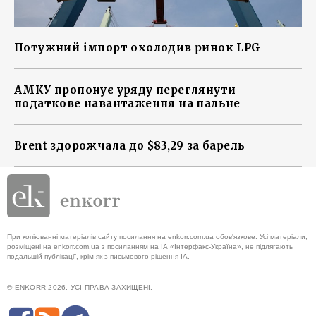
Потужний імпорт охолодив ринок LPG
АМКУ пропонує уряду переглянути
податкове навантаження на пальне
Brent здорожчала до $83,29 за барель
При копіюванні матеріалів сайту посилання на enkorr.com.ua обов'язкове. Усі матеріали,
розміщені на enkorr.com.ua з посиланням на ІА «Інтерфакс-Україна», не підлягають
подальшій публікації, крім як з письмового рішення ІА.
© ENKORR 2026. УСІ ПРАВА ЗАХИЩЕНІ.