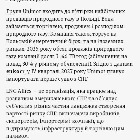
Група Unimot входить до п'ятірки найбільших
продавців природного газу в Польщі. Вона
займається торгівлею, продажем і розподілом
природного газу. Компанія також торгує на
Польській енергетичній біржі та на іноземних
ринках. 2025 року обсяг продажів природного
газу компанії досяг 3 146 ГВт·год (збільшення на
понад 30% у річному обчисленні). Згідно з даними
enkorr,
у ІV кварталі 2027 року Unimot планує
імпортувати перше судно з СПГ
LNG Allies – це організація, яка працює над
розвитком американського СПГ та об'єднує
суб'єктів з різних частин ланцюжка створення
вартості ринку СПГ, включаючи виробників,
експортерів, імпортерів і компанії, що
підтримують інфраструктуру й торгівлю цим
паливом.