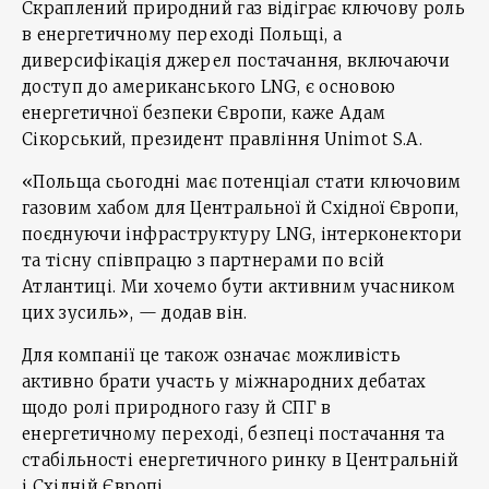
Скраплений природний газ відіграє ключову роль
в енергетичному переході Польщі, а
диверсифікація джерел постачання, включаючи
доступ до американського LNG, є основою
енергетичної безпеки Європи, каже Адам
Сікорський, президент правління Unimot S.A.
«Польща сьогодні має потенціал стати ключовим
газовим хабом для Центральної й Східної Європи,
поєднуючи інфраструктуру LNG, інтерконектори
та тісну співпрацю з партнерами по всій
Атлантиці. Ми хочемо бути активним учасником
цих зусиль», — додав він.
Для компанії це також означає можливість
активно брати участь у міжнародних дебатах
щодо ролі природного газу й СПГ в
енергетичному переході, безпеці постачання та
стабільності енергетичного ринку в Центральній
і Східній Європі.