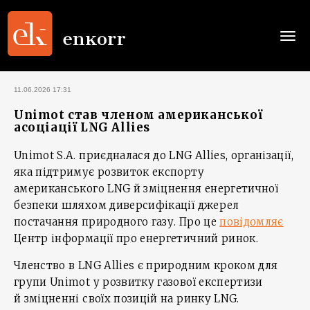
Togg
navi
11.06.2026 17:31
Unimot став членом американської
асоціації LNG Allies
Unimot S.A. приєдналася до LNG Allies, організації,
яка підтримує розвиток експорту
американського LNG й зміцнення енергетичної
безпеки шляхом диверсифікації джерел
постачання природного газу. Про це
повідомляє
Центр інформації про енергетичний ринок.
Членство в LNG Allies є природним кроком для
групи Unimot у розвитку газової експертизи
й зміцненні своїх позицій на ринку LNG.