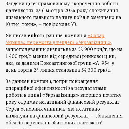
Завдяки цілеспрямованому скороченню роботи
на теплотязі за 6 місяців 2024 року споживання
дизельного пального на тягу поїздів зменшено на
10 тис. тонн», – повідомляє УЗ.
Як писав
enkorr
раніше, компанія
«Сокар
Україна» перемогла у тендері «Укрзалізниці»
,
запропонувавши дизпальне за 52 900 грн/т, що на
1 400 грн/т менше від середньої ринкової ціни,
яка, за даними Консалтингової групи «А-95», у
день торгів 24 липня становила 54 300 грн/т.
За даними компанії, попри покращення
операційної ефективності за результатами
роботи в липні «Укрзалізниця» вперше з початку
року отримає негативний фінансовий результат.
Серед основних чинників, які негативно
вплинули на фінансовий результат, – збільшення
обсягів перевезень збиткових вантажів й