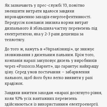
Як зазначають у прес-службі УЗ, помітно
зменшити витрати вдалося завдяки
впровадженню заходів енергоефективності.
Передусім компанія знизила норми витрат
дизпального й збільшила частку перевезень під
електротягою, яка у 2-3 рази дешевша за
теплотягу.
До того ж, кажуть в «Укрзалізниці», це знижує
зловживання з дизельним пальним. Крім того,
компанія наразі закуповує дизель у виробників
через «Prozorro.Маркет», що гарантує найкращу
ціну. Серед умов постачання – забарвлення
пального, щоб його було легко виявити у разі
крадіжок.
Завдяки вжитим заходам «наразі досягнуто рівня,
коли 92% усіх вантажних перевезень
здійснюються із використанням електроенергії.