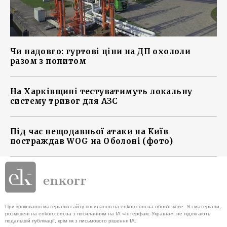
Чи надовго: гуртові ціни на ДП охололи
разом з попитом
На Харківщині тестуватимуть локальну
систему тривог для АЗС
Під час нещодавньої атаки на Київ
постраждав WOG на Оболоні (фото)
При копіюванні матеріалів сайту посилання на enkorr.com.ua обов'язкове. Усі матеріали,
розміщені на enkorr.com.ua з посиланням на ІА «Інтерфакс-Україна», не підлягають
подальшій публікації, крім як з письмового рішення ІА.