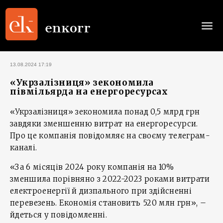
Togg
navi
13.08.2024 17:19
«Укрзалізниця» зекономила
півмільярда на енергоресурсах
«Укрзалізниця» зекономила понад 0,5 млрд грн
завдяки зменшенню витрат на енергоресурси.
Про це компанія повідомляє на своєму телеграм-
каналі.
«За 6 місяців 2024 року компанія на 10%
зменшила порівняно з 2022-2023 роками витрати
електроенергії й дизпального при здійсненні
перевезень. Економія становить 520 млн грн», –
йдеться у повідомленні.