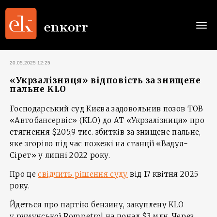
Togg
navi
20.05.2025 12:25
«Укрзалізниця» відповість за знищене
пальне KLO
Господарський суд Києва задовольнив позов ТОВ
«Автобансервіс» (KLO) до АТ «Укрзалізниця» про
стягнення $205,9 тис. збитків за знищене пальне,
яке згоріло під час пожежі на станції «Вадул-
Сірет» у липні 2022 року.
Про це
свідчить рішення суду
від 17 квітня 2025
року.
Йдеться про партію бензину, закуплену KLO
у румунської Rompetrol на понад $3 млн. Через