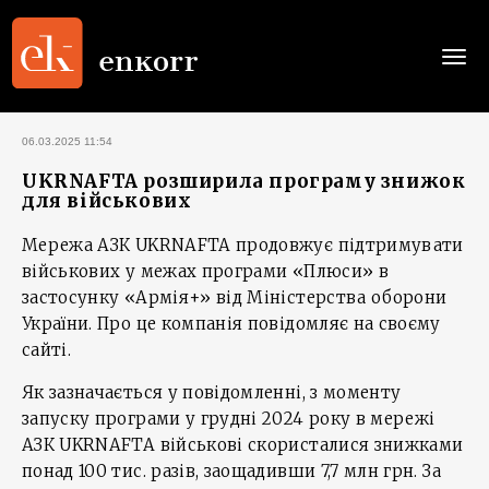
Togg
navi
06.03.2025 11:54
UKRNAFTA розширила програму знижок
для військових
Мережа АЗК UKRNAFTA продовжує підтримувати
військових у межах програми «Плюси» в
застосунку «Армія+» від Міністерства оборони
України. Про це компанія повідомляє на своєму
сайті.
Як зазначається у повідомленні, з моменту
запуску програми у грудні 2024 року в мережі
АЗК UKRNAFTA військові скористалися знижками
понад 100 тис. разів, заощадивши 7,7 млн грн. За