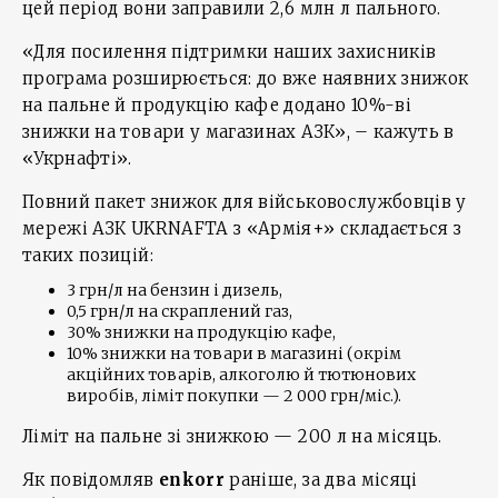
цей період вони заправили 2,6 млн л пального.
«Для посилення підтримки наших захисників
програма розширюється: до вже наявних знижок
на пальне й продукцію кафе додано 10%-ві
знижки на товари у магазинах АЗК», – кажуть в
«Укрнафті».
Повний пакет знижок для військовослужбовців у
мережі АЗК UKRNAFTA з «Армія+» складається з
таких позицій:
3 грн/л на бензин і дизель,
0,5 грн/л на скраплений газ,
30% знижки на продукцію кафе,
10% знижки на товари в магазині (окрім
акційних товарів, алкоголю й тютюнових
виробів, ліміт покупки — 2 000 грн/міс.).
Ліміт на пальне зі знижкою — 200 л на місяць.
Як повідомляв
enkorr
раніше, за два місяці