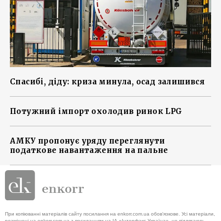
Спасибі, діду: криза минула, осад залишився
Потужний імпорт охолодив ринок LPG
АМКУ пропонує уряду переглянути
податкове навантаження на пальне
При копіюванні матеріалів сайту посилання на enkorr.com.ua обов'язкове. Усі матеріали,
розміщені на enkorr.com.ua з посиланням на ІА «Інтерфакс-Україна», не підлягають