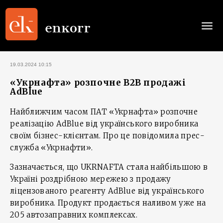
Togg
navi
19.03.2024 10:15
«Укрнафта» розпочне B2B продажі
AdBlue
Найближчим часом ПАТ «Укрнафта» розпочне
реалізацію AdBlue від українського виробника
своїм бізнес-клієнтам. Про це повідомила прес-
служба «Укрнафти».
Зазначається, що UKRNAFTA стала найбільшою в
Україні роздрібною мережею з продажу
ліцензованого реагенту AdBlue від українського
виробника. Продукт продається наливом уже на
205 автозаправних комплексах.