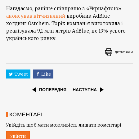
Нагадаємо, раніше співпрацю з «Укрнафтою»
анонсував вітчизняний
виробник AdBlue —
холдинг Ostchem. Торік компанія виготовила і
реалізувала 9,1 млн літрів AdBlue, це 19% усього
українського ринку.
ДРУКУВАТИ
Tweet
Like
ПОПЕРЕДНЯ
НАСТУПНА
КОМЕНТАРІ
Увійдіть щоб мати можливість лишати коментарі
Увійти