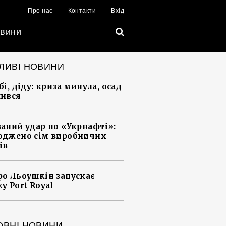
Про нас
Контакти
Вхід
вини
ЛИВІ НОВИНИ
і, діду: криза минула, осад
ився
аний удар по «Укрнафті»:
джено сім виробничих
ів
о Льоушкін запускає
у Port Royal
ОВНІ НОВИНИ