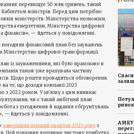
оказник перевищує 50 млн гривень, такий
Кабінетом міністрів. Перед цим потрібно
овків міністерств: Міністерства економіки,
ерства енергетики, Міністерства цифрової
а фінансів», — йдеться у повідомленні.
е погодили фінансовий план без зауважень
а Міністерство цифрової трансформації.
ан із зауваженнями, які було враховано в
Компанія також уже врахувала частину
Спасиб
нсів. Щодо решти провадиться обговорення.
залиш
 на те, що доходи компанії 2023
о з 2022 роком. У зв‘язку з цим виникає
Потуж
рунтування, чи є такий амбітний план
ринок
робота з узгодження й надання обґрунтувань
, — йдеться у повідомленні.
АМКУ 
а»
завершила перший квартал 2023 року
з
перег
н. Цей показник дорівнює чистому прибутку,