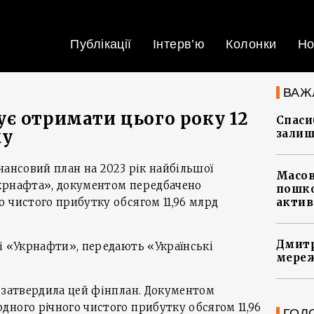
Публікації
Інтерв’ю
Колонки
Но
ВАЖ
є отримати цього року 12
Спасиб
ку
залиш
нансовий план на 2023 рік найбільшої
Масов
крнафта», документом передбачено
пошко
 чистого прибутку обсягом 11,96 млрд
актив
Дмитр
і «Укрнафти», передають «Українськi
мереж
 затвердила цей фінплан. Документом
ного річного чистого прибутку обсягом 11,96
ГОЛ