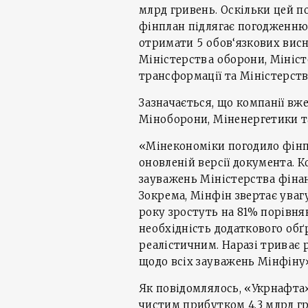
млрд гривень. Оскільки цей п
фінплан підлягає погодженню 
отримати 5 обов‘язкових висн
Міністерства оборони, Мініст
трансформації та Міністерств
Зазначається, що компанії вж
Міноборони, Міненергетики т
«Мінекономіки погодило фінпл
оновленій версії документа. 
зауважень Міністерства фіна
Зокрема, Мінфін звертає увагу
року зростуть на 81% порівнян
необхідність додаткового обґ
реалістичним. Наразі триває 
щодо всіх зауважень Мінфіну»
Як повідомлялось, «Укрнафт
чистим прибутком 4,3 млрд гр