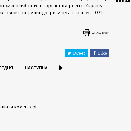
наван
номасштабного вторгнення росії в Україну
йже вдвічі перевищує результат за весь 2021
ДРУКУВАТИ
Tweet
Like
РЕДНЯ
НАСТУПНА
лишати коментарі