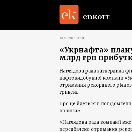
10.05.2023 11:58
«Укрнафта» плану
млрд грн прибут
Наглядова рада затвердила фі
нафтовидобувної компанії «У
отримання рекордного річного
гривень.
Про це йдеться в повідомленн
новини».
«Наглядова рада компанії вже
передбачено отримання рекорд