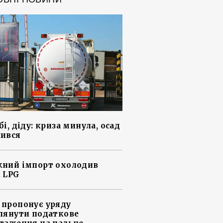
і, діду: криза минула, осад
ився
ний імпорт охолодив
 LPG
пропонує уряду
лянути податкове