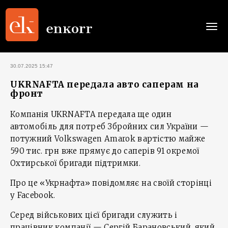
Togg
navi
30.07.2025 15:47
UKRNAFTA передала авто саперам на
фронт
Компанія UKRNAFTA передала ще один
автомобіль для потреб Збройних сил України —
потужний Volkswagen Amarok вартістю майже
590 тис. грн вже прямує до саперів 91 окремої
Охтирської бригади підтримки.
Про це «Укрнафта» повідомляє на своїй сторінці
у Facebook.
Серед військових цієї бригади служить і
працівник компанії — Сергій Барановський, який