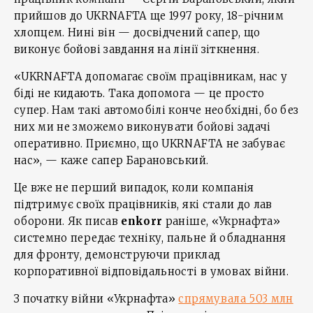
прийшов до UKRNAFTA ще 1997 року, 18-річним
хлопцем. Нині він — досвідчений сапер, що
виконує бойові завдання на лінії зіткнення.
«UKRNAFTA допомагає своїм працівникам, нас у
біді не кидають. Така допомога — це просто
супер. Нам такі автомобілі конче необхідні, бо без
них ми не зможемо виконувати бойові задачі
оперативно. Приємно, що UKRNAFTA не забуває
нас», — каже сапер Барановський.
Це вже не перший випадок, коли компанія
підтримує своїх працівників, які стали до лав
оборони. Як писав
enkorr
раніше, «Укрнафта»
системно передає техніку, пальне й обладнання
для фронту, демонструючи приклад
корпоративної відповідальності в умовах війни.
З початку війни «Укрнафта»
спрямувала 503 млн