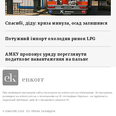
Спасибі, діду: криза минула, осад залишився
Потужний імпорт охолодив ринок LPG
АМКУ пропонує уряду переглянути
податкове навантаження на пальне
При копіюванні матеріалів сайту посилання на enkorr.com.ua обов'язкове. Усі матеріали,
розміщені на enkorr.com.ua з посиланням на ІА «Інтерфакс-Україна», не підлягають
подальшій публікації, крім як з письмового рішення ІА.
© ENKORR 2026. УСІ ПРАВА ЗАХИЩЕНІ.