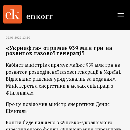
Togg
navi
05.06.2026 13:10
«Укрнафта» отримає 939 млн грн на
розвиток газової генерації
Кабінет міністрів спрямує майже 939 млн грн на
розвиток розподіленої газової генерації в Україні.
Відповідне рішення уряд ухвалив за поданням
Міністерства енергетики в межах співпраці з
Фінляндією.
Про це повідомив міністр енергетики Денис
Шмигаль.
Кошти буде виділено з Фінсько-українського
інвестиційного фонду. Фінансування спрямують