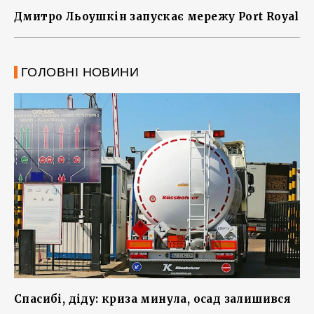
Дмитро Льоушкін запускає мережу Port Royal
ГОЛОВНІ НОВИНИ
Спасибі, діду: криза минула, осад залишився