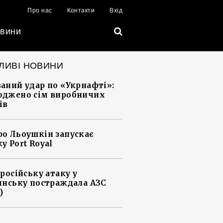
Про нас
Контакти
Вхід
вини
ЛИВІ НОВИНИ
аний удар по «Укрнафті»:
джено сім виробничих
ів
о Льоушкін запускає
у Port Royal
 російську атаку у
янську постраждала АЗС
)