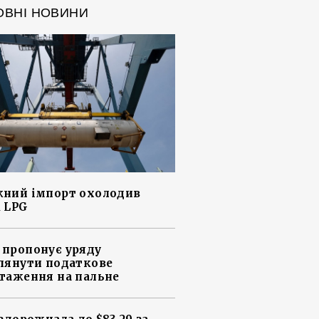
ОВНІ НОВИНИ
ний імпорт охолодив
 LPG
пропонує уряду
лянути податкове
таження на пальне