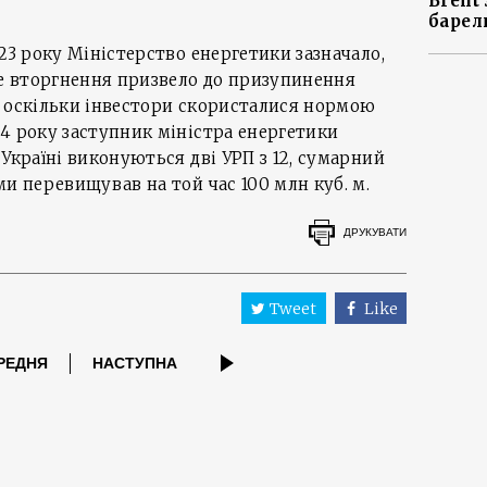
Brent
барел
23 року Міністерство енергетики зазначало,
 вторгнення призвело до призупинення
, оскільки інвестори скористалися нормою
4 року заступник міністра енергетики
Україні виконуються дві УРП з 12, сумарний
ми перевищував на той час 100 млн куб. м.
ДРУКУВАТИ
Tweet
Like
РЕДНЯ
НАСТУПНА