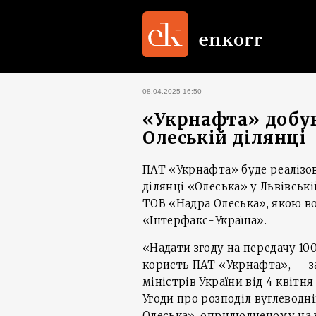
08.04.2025 16:50
«Укрнафта» добув
Олеській ділянці
ПАТ «Укрнафта» буде реалізов
ділянці «Олеська» у Львівські
ТОВ «Надра Олеська», якою во
«Інтерфакс-Україна».
«Надати згоду на передачу 10
користь ПАТ «Укрнафта», — з
міністрів України від 4 квітн
Угоди про розподіл вуглеводн
Олеська», оприлюдненому на 