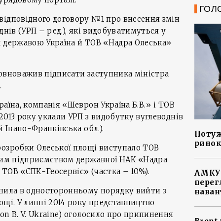
ГОЛ
відповідного договору №1 про внесення змін
днів (УРП – ред.), які видобуватимуться у
ж державою Україна й ТОВ «Надра Олеська»
овноважив підписати заступника міністра
.
аїна, компанія «Шеврон Україна Б.В.» і ТОВ
2013 року уклали УРП з видобутку вуглеводнів
й Івано-Франківська обл.).
Потуж
ринок
розробки Олеської площі виступало ТОВ
ьним підприємством державної НАК «Надра
і ТОВ «СПК-Геосервіс» (частка – 10%).
АМКУ 
перег
ішила в односторонньому порядку вийти з
наван
ощі. У липні 2014 року представництво
on B. V. Ukraine) оголосило про припинення