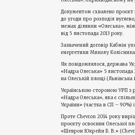
Документом схвалено проєкт 
до угоди про розподіл вуглево
межах ділянки «Олеська», мі
від 5 листопада 2013 року.
Зазначений договір Кабмін уп
енергетики Миколу Колісника
Як повідомлялося, держава Укр
«Надра Олеська» 5 листопада 
на Олеській площі (Львівська 
Українською стороною УРП з 
«Надра Олеська», яка є спіл
України» (частка в СП – 90%) 
Проте Chevron 2014 року вир
проєкту освоєння Олеської пл
«Шеврон Юкрейн Б. В.» (Chevr