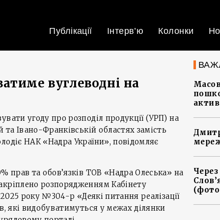
Публікації
Інтерв’ю
Колонки
Но
ВАЖ
атиме вуглеводні на
Масов
пошко
актив
увати угоду про розподіл продукції (УРП) на
й та Івано-Франківській областях замість
Дмитр
лодіє НАК «Надра України», повідомляє
мереж
Через
0% прав та обов’язків ТОВ «Надра Олеська» на
Слов’
акріплено розпорядженням Кабінету
(фото
я 2025 року №304-р «Деякі питання реалізації
ів, які видобуватимуться у межах ділянки
урядовому порталі.