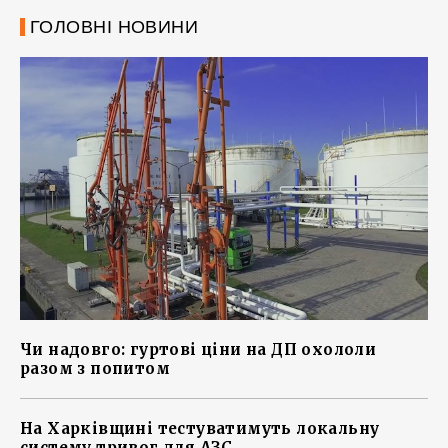
ГОЛОВНІ НОВИНИ
Чи надовго: гуртові ціни на ДП охололи
разом з попитом
На Харківщині тестуватимуть локальну
систему тривог для АЗС