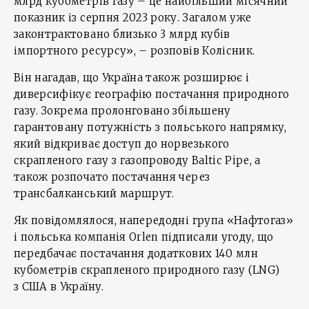
млрд кубометрів газу – це найбільший місячний
показник із серпня 2023 року. Загалом уже
законтрактовано близько 3 млрд кубів
імпортного ресурсу», – розповів Колісник.
Він нагадав, що Україна також розширює і
диверсифікує географію постачання природного
газу. Зокрема пролонговано збільшену
гарантовану потужність з польського напрямку,
який відкриває доступ до норвезького
скрапленого газу з газопроводу Baltic Pipe, а
також розпочато постачання через
трансбалканський маршрут.
Як повідомлялося, напередодні група «Нафтогаз»
і польська компанія Orlen підписали угоду, що
передбачає постачання додаткових 140 млн
кубометрів скрапленого природного газу (LNG)
з США в Україну.