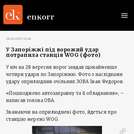
Togg
navi
29.09.2025 10:46
У Запоріжжі під ворожий удар
потрапила станція WOG (фото)
У ніч на 28 вересня ворог завдав щонайменше
чотири удари по Запоріжжю. Фото з наслідками
удару оприлюднив очільник ЗОВА Іван Федоров.
«Пошкоджено автозаправку та її обладнання», –
написав голова ОВА.
Зважаючи на оприлюднені фото, йдеться про
станцію мережі WOG.