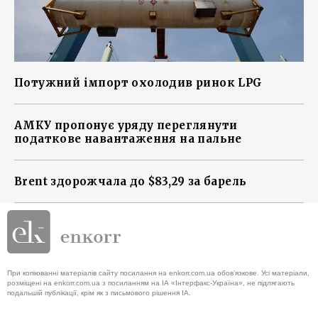
Потужний імпорт охолодив ринок LPG
АМКУ пропонує уряду переглянути
податкове навантаження на пальне
Brent здорожчала до $83,29 за барель
При копіюванні матеріалів сайту посилання на enkorr.com.ua обов'язкове. Усі матеріали,
розміщені на enkorr.com.ua з посиланням на ІА «Інтерфакс-Україна», не підлягають
подальшій публікації, крім як з письмового рішення ІА.