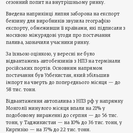
сезонний попит на внутрішньому ринку.
Введена наприкінці липня заборона на експорт
бензину для виробників звузила географію
експорту, обмеживши її країнами, які підписали з
москвою міжурядові угоди про постачання
палива, зазначили учасники ринку.
За їхньою оцінкою, у вересні не було
відвантажень автобензинів з НПЗ на термінали
російських портів. Основним напрямом
постачання був Узбекистан, який збільшив
імпорт на чверть до попереднього місяця — до
58 тис. тонн.
Відвантаження автопалива з НПЗ рф у напрямку
Монголії минулого місяця впали на 21% у
подобовому вираженні до серпня — до 56 тис.
тонн, у Таджикистан — на 10% до 36 тис. тонн, у
Киргизію — на 37% до 22 тис. тонн.