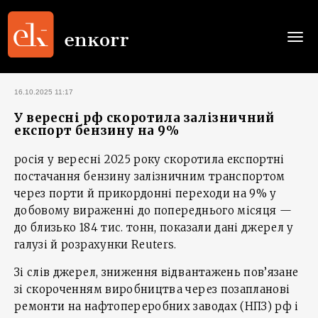
Togg
navi
16.10.2025 11:17
У вересні рф скоротила залізничний
експорт бензину на 9%
росія у вересні 2025 року скоротила експортні
постачання бензину залізничним транспортом
через порти й прикордонні переходи на 9% у
добовому вираженні до попереднього місяця —
до близько 184 тис. тонн, показали дані джерел у
галузі й розрахунки Reuters.
Зі слів джерел, зниження відвантажень пов’язане
зі скороченням виробництва через позапланові
ремонти на нафтопереробних заводах (НПЗ) рф і