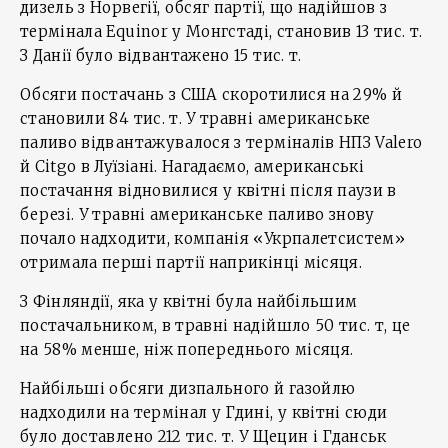
дизель з Норвегії, обсяг партії, що надійшов з
термінала Equinor у Монгстаді, становив 13 тис. т.
З Данії було відвантажено 15 тис. т.
Обсяги постачань з США скоротилися на 29% й
становили 84 тис. т. У травні американське
паливо відвантажувалося з терміналів НПЗ Valero
й Citgo в Луїзіані. Нагадаємо, американські
постачання відновилися у квітні після паузи в
березі. У травні американське паливо знову
почало надходити, компанія «Укрпалетсистем»
отримала перші партії наприкінці місяця.
З Фінляндії, яка у квітні була найбільшим
постачальником, в травні надійшло 50 тис. т, це
на 58% менше, ніж попереднього місяця.
Найбільші обсяги дизпального й газойлю
надходили на термінал у Гдині, у квітні сюди
було доставлено 212 тис. т. У Щецин і Гданськ