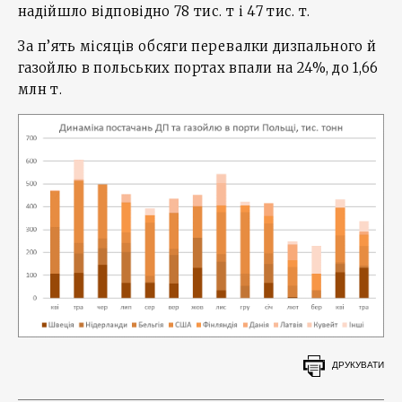
надійшло відповідно 78 тис. т і 47 тис. т.
За п’ять місяців обсяги перевалки дизпального й
газойлю в польських портах впали на 24%, до 1,66
млн т.
ДРУКУВАТИ