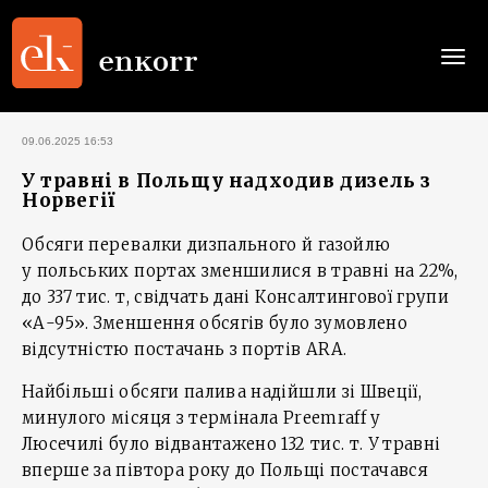
Togg
navi
09.06.2025 16:53
У травні в Польщу надходив дизель з
Норвегії
Обсяги перевалки дизпального й газойлю
у польських портах зменшилися в травні на 22%,
до 337 тис. т, свідчать дані Консалтингової групи
«А-95». Зменшення обсягів було зумовлено
відсутністю постачань з портів ARA.
Найбільші обсяги палива надійшли зі Швеції,
минулого місяця з термінала Preemraff у
Люсечилі було відвантажено 132 тис. т. У травні
вперше за півтора року до Польщі постачався