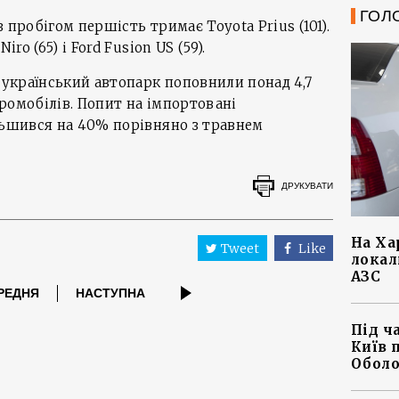
ГОЛ
 пробігом першість тримає Toyota Prius (101).
iro (65) і Ford Fusion US (59).
у український автопарк поповнили понад 4,7
ромобілів. Попит на імпортовані
льшився на 40% порівняно з травнем
ДРУКУВАТИ
На Ха
Tweet
Like
локал
АЗС
РЕДНЯ
НАСТУПНА
Під ч
Київ 
Оболо