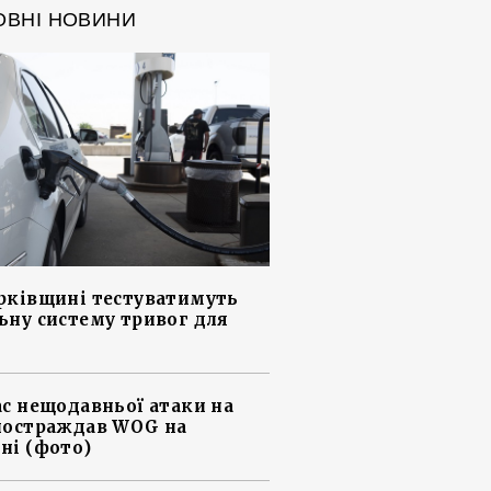
ОВНІ НОВИНИ
рківщині тестуватимуть
ьну систему тривог для
ас нещодавньої атаки на
постраждав WOG на
ні (фото)