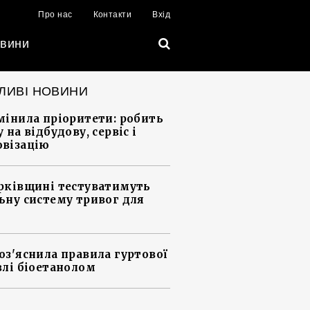
Про нас
Контакти
Вхід
вини
ЛИВІ НОВИНИ
мінила пріоритети: робить
 на відбудову, сервіс і
візацію
рківщині тестуватимуть
ьну систему тривог для
оз'яснила правила гуртової
влі біоетанолом