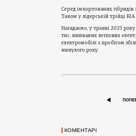
Серед імпортованих гібридів з
Також у лідерській трійці KIA N
Нагадаємо, у травні 2025 рок
тис. вживаних легкових елект
електромобілі з пробігом збі
минулого року.
ПОПЕ
КОМЕНТАРІ