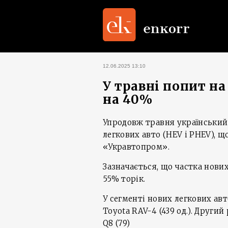
12.06.2025 13:10
У травні попит на 
на 40%
Упродовж травня український 
легкових авто (HEV i PHEV), щ
«Укравтопром».
Зазначається, що частка нових
55% торік.
У сегменті нових легкових ав
Toyota RAV-4 (439 од.). Другий 
Q8 (79)