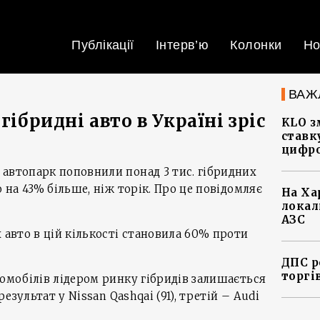
Публікації
Інтерв’ю
Колонки
Но
ВАЖ
гібридні авто в Україні зріс
KLO з
ставку
цифро
автопарк поповнили понад 3 тис. гібридних
о на 43% більше, ніж торік. Про це повідомляє
На Ха
локал
АЗС
 авто в цій кількості становила 60% проти
ДПС р
торгі
томобілів лідером ринку гібридів залишається
результат у Nissan Qashqai (91), третій – Audi