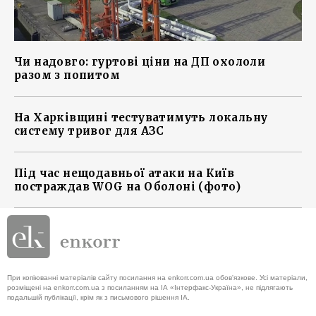
Чи надовго: гуртові ціни на ДП охололи
разом з попитом
На Харківщині тестуватимуть локальну
систему тривог для АЗС
Під час нещодавньої атаки на Київ
постраждав WOG на Оболоні (фото)
При копіюванні матеріалів сайту посилання на enkorr.com.ua обов'язкове. Усі матеріали,
розміщені на enkorr.com.ua з посиланням на ІА «Інтерфакс-Україна», не підлягають
подальшій публікації, крім як з письмового рішення ІА.