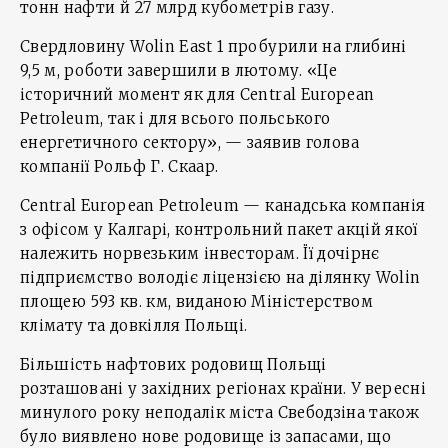
тонн нафти й 27 млрд кубометрів газу.
Свердловину Wolin East 1 пробурили на глибині
9,5 м, роботи завершили в лютому. «Це
історичний момент як для Central European
Petroleum, так і для всього польського
енергетичного сектору», — заявив голова
компанії Рольф Г. Скаар.
Central European Petroleum — канадська компанія
з офісом у Калгарі, контрольний пакет акцій якої
належить норвезьким інвесторам. Її дочірнє
підприємство володіє ліцензією на ділянку Wolin
площею 593 кв. км, виданою Міністерством
клімату та довкілля Польщі.
Більшість нафтових родовищ Польщі
розташовані у західних регіонах країни. У вересні
минулого року неподалік міста Свебодзіна також
було виявлено нове родовище із запасами, що