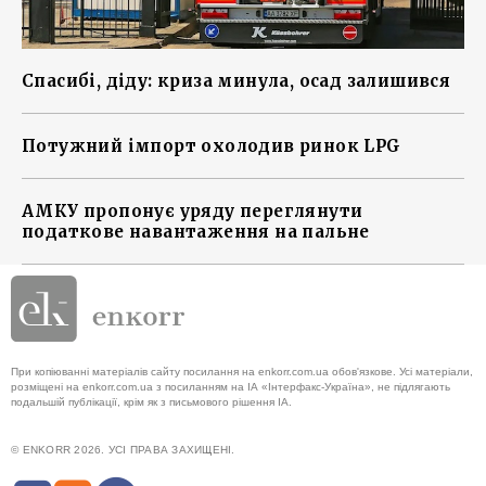
Спасибі, діду: криза минула, осад залишився
Потужний імпорт охолодив ринок LPG
АМКУ пропонує уряду переглянути
податкове навантаження на пальне
При копіюванні матеріалів сайту посилання на enkorr.com.ua обов'язкове. Усі матеріали,
розміщені на enkorr.com.ua з посиланням на ІА «Інтерфакс-Україна», не підлягають
подальшій публікації, крім як з письмового рішення ІА.
© ENKORR 2026. УСІ ПРАВА ЗАХИЩЕНІ.