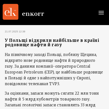
Togg
navi
21.07.2025 12:38
У Польщі відкрили найбільше в країні
родовище нафти й газу
На північному заході Польщі, поблизу Щецина,
відкрито нове родовище нафти й природного
газу. За даними компанії-оператора Central
European Petroleum (CEP), це найбільше родовище
в Польщі й одне з найпотужніших у Європі,
повідомляє телеканал TVP3.
За оцінками, запаси можуть сягати 22 млн тонн
нафти й 5 млрд кубометрів товарного газу.
Загальні геологічні запаси становлять 33 млрд