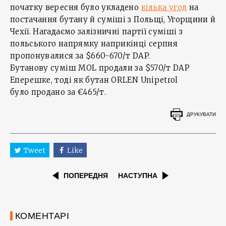
початку вересня було укладено
кілька угод
на
постачання бутану й суміші з Польщі, Угорщини й
Чехії. Нагадаємо залізничні партії суміші з
польського напрямку наприкінці серпня
пропонувалися за $660-670/т DAP.
Бутанову суміш MOL продали за $570/т DAP
Еперешке, тоді як бутан ORLEN Unipetrol
було продано за €465/т.
ДРУКУВАТИ
Tweet
Like
ПОПЕРЕДНЯ
НАСТУПНА
КОМЕНТАРІ