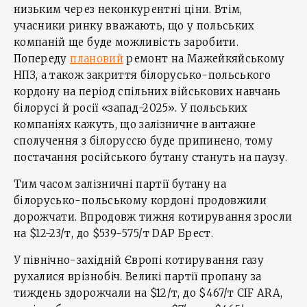
низьким через неконкурентні ціни. Втім,
учасники ринку вважають, що у польських
компаній ще буде можливість заробити.
Попереду
плановий
ремонт на Мажейкяйському
НПЗ, а також закриття білорусько-польського
кордону на період спільних військових навчань
білорусі й росії «запад-2025». У польських
компаніях кажуть, що залізничне вантажне
сполучення з білоруссю буде припинено, тому
постачання російського бутану стануть на паузу.
Тим часом залізничні партії бутану на
білорусько-польському кордоні продовжили
дорожчати. Впродовж тижня котирування зросли
на $12-23/т, до $539-575/т DAP Брест.
У північно-західній Європі котирування газу
рухалися врізнобіч. Великі партії пропану за
тиждень здорожчали на $12/т, до $467/т CIF ARA,