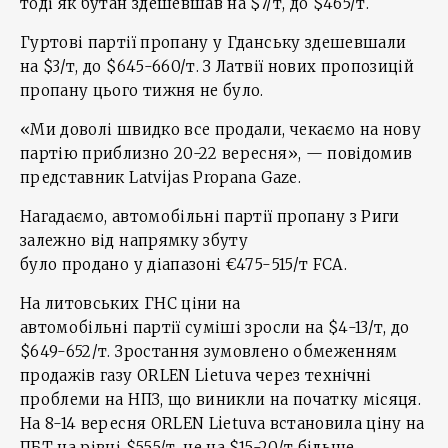
тоді як бутан здешевшав на $7/т, до $465/т.
Гуртові партії пропану у Гданську здешевшали
на $3/т, до $645-660/т. З Латвії нових пропозицій
пропану цього тижня не було.
«Ми доволі швидко все продали, чекаємо на нову
партію приблизно 20-22 вересня», — повідомив
представник Latvijas Propana Gaze.
Нагадаємо, автомобільні партії пропану з Риги
залежно від напрямку збуту
було продано у діапазоні €475-515/т FCA.
На литовських ГНС ціни на
автомобільні партії суміші зросли на $4-13/т, до
$649-652/т. Зростання зумовлено обмеженням
продажів газу ORLEN Lietuva через технічні
проблеми на НПЗ, що виникли на початку місяця.
На 8-14 вересня ORLEN Lietuva встановила ціну на
ПБТ на рівні $555/т, це на $15-20/т більше