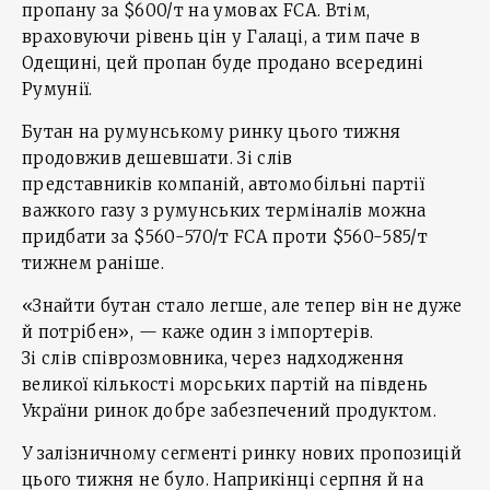
пропану за $600/т на умовах FCA. Втім,
враховуючи рівень цін у Галаці, а тим паче в
Одещині, цей пропан буде продано всередині
Румунії.
Бутан на румунському ринку цього тижня
продовжив дешевшати. Зі слів
представників компаній, автомобільні партії
важкого газу з румунських терміналів можна
придбати за $560-570/т FCA проти $560-585/т
тижнем раніше.
«Знайти бутан стало легше, але тепер він не дуже
й потрібен», — каже один з імпортерів.
Зі слів співрозмовника, через надходження
великої кількості морських партій на південь
України ринок добре забезпечений продуктом.
У залізничному сегменті ринку нових пропозицій
цього тижня не було. Наприкінці серпня й на