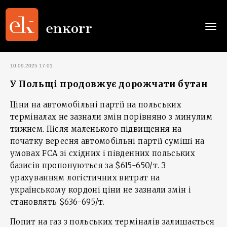
Togg
navi
10.09.2025 17:01
У Польщі продовжує дорожчати бутан
Ціни на автомобільні партії на польських
терміналах не зазнали змін порівняно з минулим
тижнем. Після маленького підвищення на
початку вересня автомобільні партії суміші на
умовах FCA зі східних і південних польських
базисів пропонуються за $615-650/т. З
урахуванням логістичних витрат на
українському кордоні ціни не зазнали змін і
становлять $636-695/т.
Попит на газ з польських терміналів залишається