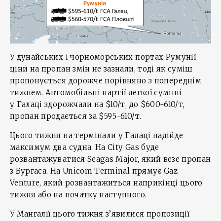
У дунайських і чорноморських портах Румунії
ціни на пропан змін не зазнали, тоді як суміш
пропонується дорожче порівняно з попереднім
тижнем. Автомобільні партії легкої суміші
у Галаці здорожчали на $10/т, до $600-610/т,
пропан продається за $595-610/т.
Цього тижня на термінали у Галаці надійде
максимум два судна. На City Gas буде
розвантажуватися Seagas Major, який везе пропан
з Бургаса. На Unicom Terminal прямує Gaz
Venture, який розвантажиться наприкінці цього
тижня або на початку наступного.
У Мангалії цього тижня з’явилися пропозиції