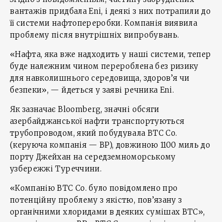
вантажів придбала Eni, і деякі з них потрапили до
її системи нафтопереробки. Компанія виявила
проблему після внутрішніх випробувань.
«Нафта, яка вже надходить у наші системи, тепер
буде належним чином перероблена без ризику
для навколишнього середовища, здоров’я чи
безпеки», — йдеться у заяві речника Eni.
Як зазначає Bloomberg, значні обсяги
азербайджанської нафти транспортуються
трубопроводом, який побудувала BTC Co.
(керуюча компанія — BP), довжиною 1100 миль до
порту Джейхан на середземноморському
узбережжі Туреччини.
«Компанію BTC Co. було повідомлено про
потенційну проблему з якістю, пов’язану з
органічними хлоридами в деяких сумішах BTC»,