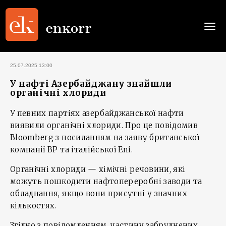
Togg
navi
25.07.2025 13:00
У нафті Азербайджану знайшли
органічні хлориди
У певних партіях азербайджанської нафти
виявили органічні хлориди. Про це повідомив
Bloomberg з посиланням на заяву британської
компанії BP та італійської Eni.
Органічні хлориди — хімічні речовини, які
можуть пошкодити нафтопереробні заводи та
обладнання, якщо вони присутні у значних
кількостях.
Згідно з повідомленням, частину забруднених