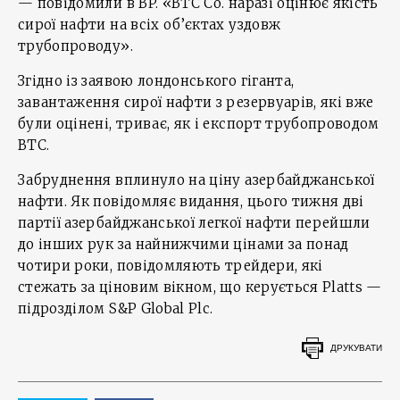
— повідомили в BP. «BTC Co. наразі оцінює якість
сирої нафти на всіх об’єктах уздовж
трубопроводу».
Згідно із заявою лондонського гіганта,
завантаження сирої нафти з резервуарів, які вже
були оцінені, триває, як і експорт трубопроводом
BTC.
Забруднення вплинуло на ціну азербайджанської
нафти. Як повідомляє видання, цього тижня дві
партії азербайджанської легкої нафти перейшли
до інших рук за найнижчими цінами за понад
чотири роки, повідомляють трейдери, які
стежать за ціновим вікном, що керується Platts —
підрозділом S&P Global Plc.
ДРУКУВАТИ