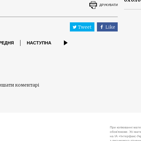
ДРУКУВАТИ
Tweet
Like
РЕДНЯ
НАСТУПНА
лишати коментарі
При копіюванні мате
обов'язкове. Усі ма
на ІА «Інтерфакс-Укр
з письмового рішенн