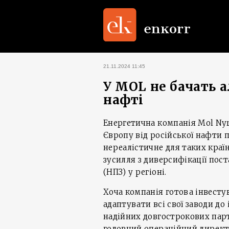
21.11.2024 11:45
У MOL не бачать а
нафті
Енергетична компанія Mol Nyr
Європу від російської нафти 
нереалістичне для таких країн
зусилля з диверсифікації пос
(НПЗ) у регіоні.
Хоча компанія готова інвесту
адаптувати всі свої заводи до
надійних довгострокових партн
головний операційний директо