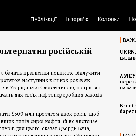
Публікації
Інтерв’ю
Колонки
Но
ВАЖ
льтернатив російській
UKRNA
палив
t. бачить прагнення повністю відлучити
АМКУ 
протягом наступних кількох років як
перег
, як Угорщина зі Словаччиною, попри всі
наван
тачань для своїх нафтопереробних заводів
Brent
барел
вати $500 млн протягом двох років, щоб
 інших типів сирої нафти, їй не вистачає
ерів для цього, сказав Дьордь Бача,
ГОЛ
р і член правління компанії в Угорщині.