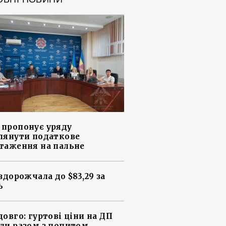
пропонує уряду
лянути податкове
таження на пальне
 здорожчала до $83,29 за
ь
довго: гуртові ціни на ДП
ли разом з попитом