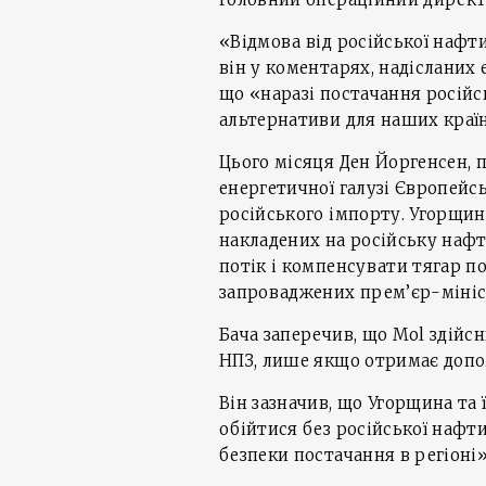
«Відмова від російської нафт
він у коментарях, надіслани
що «наразі постачання російс
альтернативи для наших країн,
Цього місяця Ден Йоргенсен,
енергетичної галузі Європейс
російського імпорту. Угорщина
накладених на російську нафт
потік і компенсувати тягар п
запроваджених прем’єр-міні
Бача заперечив, що Mol здійсни
НПЗ, лише якщо отримає допомо
Він зазначив, що Угорщина та
обійтися без російської нафт
безпеки постачання в регіоні»