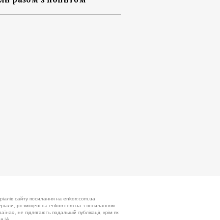
ріалів сайту посилання на enkorr.com.ua
теріали, розміщені на enkorr.com.ua з посиланням
аїна», не підлягають подальшій публікації, крім як
я ІА.