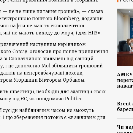
и — це не лише питання грошей», — сказав
х електронною поштою Bloomberg, додавши,
ької нафти не мають еквівалентної
 які не мають виходу до моря, і для НПЗ».
 призначений наступним керівником
ького Союзу, оголосив про повне припинення
 зі Словаччиною звільнені від санкцій,
у, і це допомогло Mol збільшити грошовий
одатків на непередбачувані доходи,
АМКУ 
стром Угорщини Віктором Орбаном.
перег
наван
ть інвестиції, необхідні для адаптації своїх
гу від ЄС, як повідомляє Politico.
Brent
барел
 її сусіди найближчим часом не зможуть
и, і що збереження потоків є «важливим для
.
Чи на
охоло