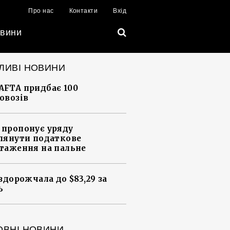
Про нас
Контакти
Вхід
вини
ЛИВІ НОВИНИ
FTA придбає 100
овозів
пропонує уряду
лянути податкове
таження на пальне
 здорожчала до $83,29 за
ь
ОВНІ НОВИНИ