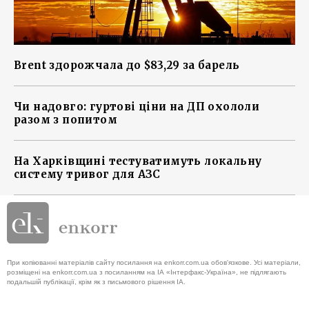
Brent здорожчала до $83,29 за барель
Чи надовго: гуртові ціни на ДП охололи
разом з попитом
На Харківщині тестуватимуть локальну
систему тривог для АЗС
При копіюванні матеріалів сайту посилання на enkorr.com.ua обов'язкове. Усі матеріали,
розміщені на enkorr.com.ua з посиланням на ІА «Інтерфакс-Україна», не підлягають
подальшій публікації, крім як з письмового рішення ІА.