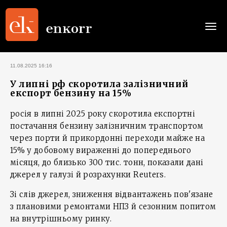
Togg
navi
11.08.2025 16:16
У липні рф скоротила залізничний
експорт бензину на 15%
росія в липні 2025 року скоротила експортні
постачання бензину залізничним транспортом
через порти й прикордонні переходи майже на
15% у добовому вираженні до попереднього
місяця, до близько 300 тис. тонн, показали дані
джерел у галузі й розрахунки Reuters.
Зі слів джерел, зниження відвантажень пов'язане
з плановими ремонтами НПЗ й сезонним попитом
на внутрішньому ринку.