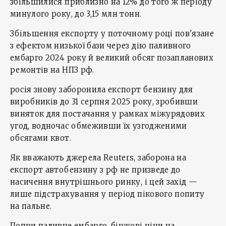
збільшилися приблизно на 12% до того ж періоду
минулого року, до 3,15 млн тонн.
Збільшення експорту у поточному році пов'язане
з ефектом низької бази через дію паливного
ембарго 2024 року й великий обсяг позапланових
ремонтів на НПЗ рф.
росія знову заборонила експорт бензину для
виробників до 31 серпня 2025 року, зробивши
виняток для постачання у рамках міжурядових
угод, водночас обмеживши їх узгодженими
обсягами квот.
Як вважають джерела Reuters, заборона на
експорт автобензину з рф не призведе до
насичення внутрішнього ринку, і цей захід —
лише підстрахування у період пікового попиту
на пальне.
Попри паливне ембарго, біржові ціни на