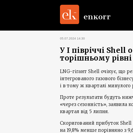
05.07.2024 14:30
У I півріччі Shell
торішньому рівні
LNG-гігант Shell очікує, що ре
інтегрованого газового бізнес
і в тому ж кварталі минулого 
Проте результати будуть ниж
«через сезонність», заявила ко
квартал від 5 липня.
Скоригований прибуток Shell д
на 19,8% менше порівняно з 9,