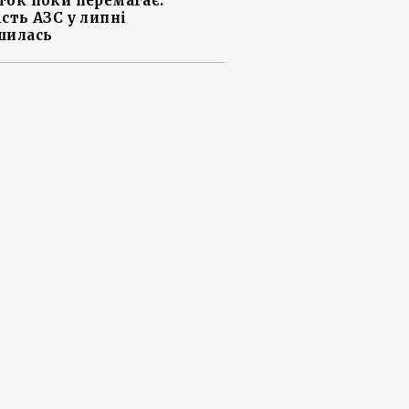
ток поки перемагає:
ість АЗС у липні
шилась