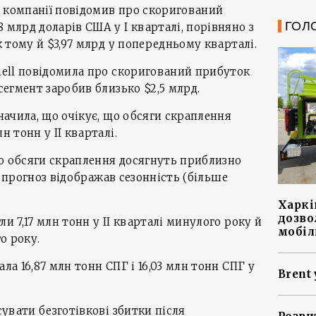
т компанії повідомив про скоригований
ГОЛ
 млрд доларів США у І кварталі, порівняно з
ік тому й $3,97 млрд у попередньому кварталі.
Shell повідомила про скоригований прибуток
 сегмент заробив близько $2,5 млрд.
значила, що очікує, що обсяги скраплення
н тонн у ІІ кварталі.
о обсяги скраплення досягнуть приблизно
, і прогноз відображав сезонність (більше
Харкі
дозво
ли 7,17 млн тонн у ІІ кварталі минулого року й
мобіл
го року.
ала 16,87 млн тонн СПГ і 16,03 млн тонн СПГ у
Brent 
ксувати безготівкові збитки після