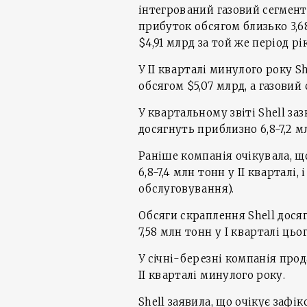
інтегрований газовий сегмен
прибуток обсягом близько 3,68
$4,91 млрд за той же період р
У ІІ кварталі минулого року 
обсягом $5,07 млрд, а газовий
У квартальному звіті Shell за
досягнуть приблизно 6,8-7,2 мл
Раніше компанія очікувала, щ
6,8-7,4 млн тонн у ІІ кварталі
обслуговування).
Обсяги скраплення Shell досяг
7,58 млн тонн у І кварталі цьо
У січні-березні компанія прод
ІІ кварталі минулого року.
Shell заявила, що очікує зафі