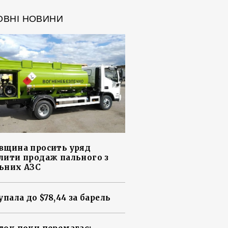
ОВНІ НОВИНИ
вщина просить уряд
лити продаж пального з
ьних АЗС
упала до $78,44 за барель