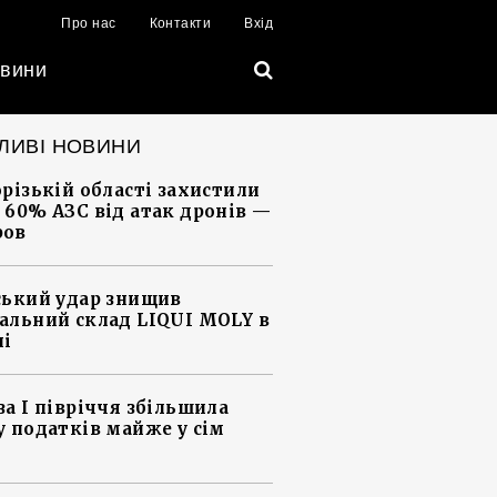
Про нас
Контакти
Вхід
вини
ЛИВІ НОВИНИ
орізькій області захистили
 60% АЗС від атак дронів —
ров
ський удар знищив
альний склад LIQUI MOLY в
ні
за І півріччя збільшила
у податків майже у сім