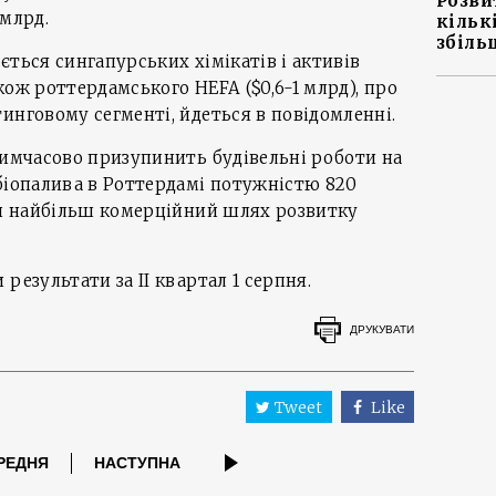
Розви
 млрд.
кільк
збіль
ється сингапурських хімікатів і активів
акож роттердамського HEFA ($0,6-1 млрд), про
инговому сегменті, йдеться в повідомленні.
тимчасово призупинить будівельні роботи на
біопалива в Роттердамі потужністю 820
ти найбільш комерційний шлях розвитку
результати за ІІ квартал 1 серпня.
ДРУКУВАТИ
Tweet
Like
РЕДНЯ
НАСТУПНА