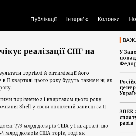
Публікації
Інтерв’ю
Колонки
Но
ВАЖ
 очікує реалізації СПГ на
У Зап
понад
Федо
зультати торгівлі й оптимізації його
у в ІІ кварталі цього року будуть такими ж, як
Росій
року.
центр
Украї
чими порівняно з І кварталом цього року
мпанія Shell у своїй оновленій записці за ІІ
ЗПЕК 
сплат
разів
осяг 7,73 млрд доларів США у І кварталі, що
64 млрд доларів США торік, тоді як