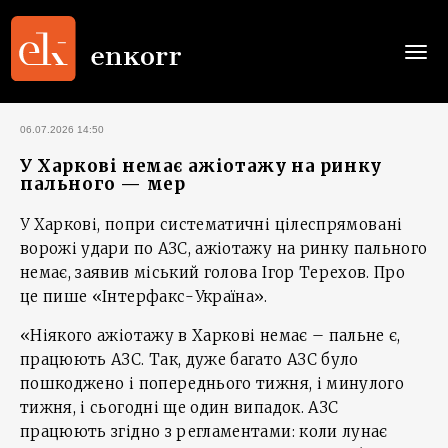
Togg
navi
06.07.2026 14:50
У Харкові немає ажіотажу на ринку
пального — мер
У Харкові, попри систематичні цілеспрямовані
ворожі удари по АЗС, ажіотажу на ринку пального
немає, заявив міський голова Ігор Терехов. Про
це пише «Інтерфакс-Україна».
«Ніякого ажіотажу в Харкові немає – пальне є,
працюють АЗС. Так, дуже багато АЗС було
пошкоджено і попереднього тижня, і минулого
тижня, і сьогодні ще один випадок. АЗС
працюють згідно з регламентами: коли лунає