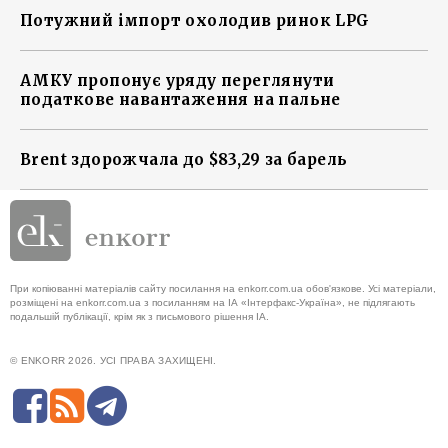
Потужний імпорт охолодив ринок LPG
АМКУ пропонує уряду переглянути
податкове навантаження на пальне
Brent здорожчала до $83,29 за барель
При копіюванні матеріалів сайту посилання на enkorr.com.ua обов'язкове. Усі матеріали,
розміщені на enkorr.com.ua з посиланням на ІА «Інтерфакс-Україна», не підлягають
подальшій публікації, крім як з письмового рішення ІА.
© ENKORR 2026. УСІ ПРАВА ЗАХИЩЕНІ.