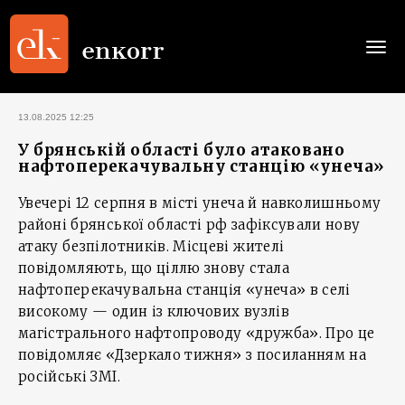
Togg
navi
13.08.2025 12:25
У брянській області було атаковано
нафтоперекачувальну станцію «унеча»
Увечері 12 серпня в місті унеча й навколишньому
районі брянської області рф зафіксували нову
атаку безпілотників. Місцеві жителі
повідомляють, що ціллю знову стала
нафтоперекачувальна станція «унеча» в селі
високому — один із ключових вузлів
магістрального нафтопроводу «дружба». Про це
повідомляє «Дзеркало тижня» з посиланням на
російські ЗМІ.