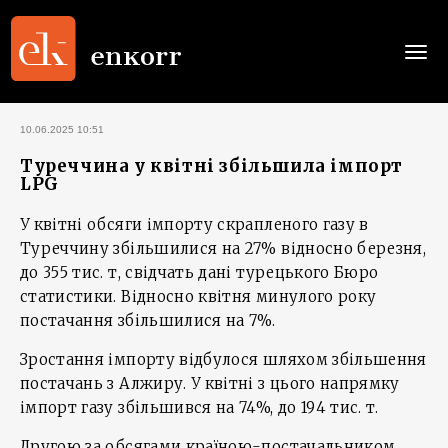
Togg
navi
10.06.2025 10:51
Туреччина у квітні збільшила імпорт
LPG
У квітні обсяги імпорту скрапленого газу в
Туреччину збільшилися на 27% відносно березня,
до 355 тис. т, свідчать дані турецького Бюро
статистики. Відносно квітня минулого року
постачання збільшилися на 7%.
Зростання імпорту відбулося шляхом збільшення
постачань з Алжиру. У квітні з цього напрямку
імпорт газу збільшився на 74%, до 194 тис. т.
Другою за обсягами країною-постачальником