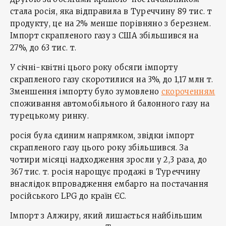
стала росія, яка відправила в Туреччину 89 тис. т
продукту, це на 2% менше порівняно з березнем.
Імпорт скрапленого газу з США збільшився на
27%, до 63 тис. т.
У січні-квітні цього року обсяги імпорту
скрапленого газу скоротилися на 3%, до 1,17 млн т.
Зменшення імпорту було зумовлено
скороченням
споживання автомобільного й балонного газу на
турецькому ринку.
росія була єдиним напрямком, звідки імпорт
скрапленого газу цього року збільшився. За
чотири місяці надходження зросли у 2,3 раза, до
367 тис. т. росія нарощує продажі в Туреччину
внаслідок впровадження ембарго на постачання
російського LPG до країн ЄС.
Імпорт з Алжиру, який лишається найбільшим