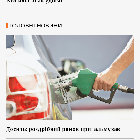
газойлю впав удвічі
ГОЛОВНІ НОВИНИ
Досить: роздрібний ринок пригальмував