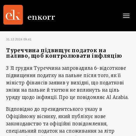
Togg
navi
31.12.2024 09:41
Туреччина підвищує податок на
паливо, щоб контролювати інфляцію
З 31 грудня Туреччина запровадила 6-відсоткове
підвищення податку на пальне після того, як її
міністр фінансів заявив у вихідні, що податкові
зміни на пальне й тютюн не вплинуть на ціль
уряду щодо інфляції. Про це повідомляє Al Arabia.
Відповідно до президентського указу в
Офіційному віснику, який публікує нове
законодавство та офіційні повідомлення,
спеціальний податок на споживання за літр