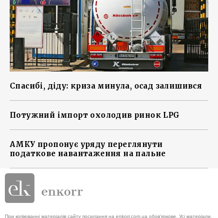
Спасибі, діду: криза минула, осад залишився
Потужний імпорт охолодив ринок LPG
АМКУ пропонує уряду переглянути
податкове навантаження на пальне
При копіюванні матеріалів сайту посилання на enkorr.com.ua обов'язкове. Усі матеріали,